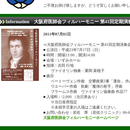
ご不便お掛け致しますが、どうぞ宜しくお願い申し
Information 大阪府医師会フィルハーモニー 第41回定期演
2011年07月02日
≪大阪府医師会フィルハーモニー 第41回定期演奏
■ 公演日：平成23年7月17日（日）
■ 時間：開場13:00，開演14:00
■ 会場：いずみホール
■ 指揮：吉田 行地
ヴァイオリン独奏：重岡 菜穂子
■ 曲目
ベートーヴェン作曲 交響曲第5番「運命」 作品
ウエーバー作曲 歌劇「魔弾の射手」序曲
ブラームス作曲 ヴァイオリン協奏曲 作品77
■ 入場料：\2,000 （当日券あり）
※当日座席指定
※未就学児童の入場はご遠慮ください。
■ お問い合わせ：岩佐 厚 （岩佐クリニック）06-621
大阪府医師会フィルハーモニーホームページ