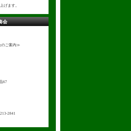
上げます。
奏会
会のご案内≫
67
3-2841