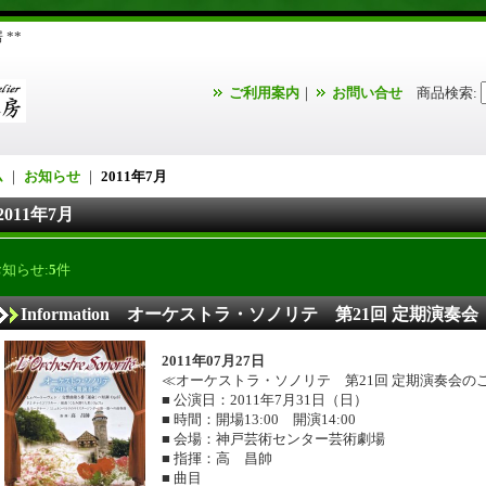
**
ご利用案内
｜
お問い合せ
商品検索
:
ム
｜
お知らせ
｜
2011年7月
2011年7月
お知らせ:
5
件
Information オーケストラ・ソノリテ 第21回 定期演奏会
2011年07月27日
≪オーケストラ・ソノリテ 第21回 定期演奏会の
■ 公演日：2011年7月31日（日）
■ 時間：開場13:00 開演14:00
■ 会場：神戸芸術センター芸術劇場
■ 指揮：高 昌帥
■ 曲目