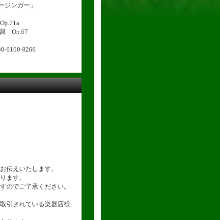
タージンガー」
.71a
 Op.67
160-8266
お伝えいたします。
ります。
すのでご了承ください。
取引されている楽器店様