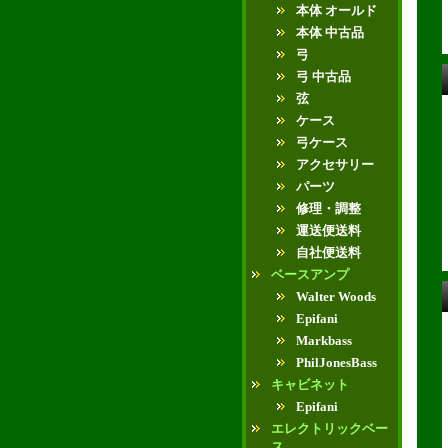
本体 オールド
本体 中古品
弓
弓 中古品
弦
ケース
弓ケース
アクセサリー
パーツ
修理・調整
運送便送料
自社便送料
ベースアンプ
Walter Woods
Epifani
Markbass
PhilJonesBass
キャビネット
Epifani
エレクトリックベー
ス