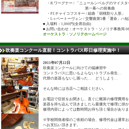
・R.ワーグナー / 「ニュールンベルグのマイス
第一幕への前奏曲
・P.I.チャイコフスキー / 組曲「胡桃割り人形」 Op
・L.v.ベートーヴェン / 交響曲第5番「運命」ハ短調
■ 入場料：1,000円(全席自由)
■ お問い合わせ：オーケストラ・ソノリテ事務局 080-6
オーケストラ・ソノリテホームページ
吹奏楽コンクール直前！コントラバス即日修理実施中！
2011年07月22日
吹奏楽コンクールに向けての猛練習中
コントラバスに思いもよらないトラブル発生…
代替の楽器もないし困った… どうしよう…
そんな時には当店へご相談ください。
お電話で症状をお聞きし、直ぐに概算の修理費用を
楽器を持ち込んで頂きましたら最優先で修理に掛か
修理内容によっては数時間お待ち頂く場合がありま
※学校関係者様のご依頼の場合、修理代金は通常お
へお支払い頂きます。