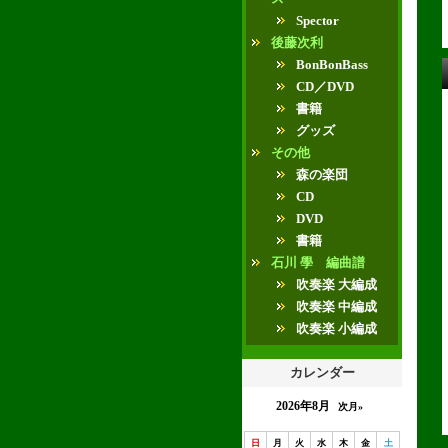
Spector
後藤次利
BonBonBass
CD／DVD
書籍
グッズ
その他
森の楽団
CD
DVD
書籍
石川 學 編曲譜
吹奏楽 大編成
吹奏楽 中編成
吹奏楽 小編成
カレンダー
2026年8月
次月»
日
月
火
水
木
金
土