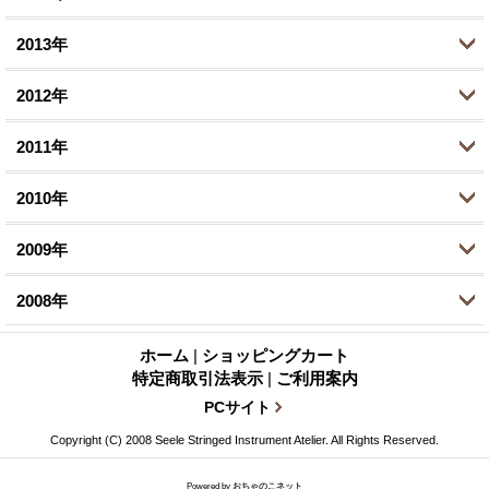
11月 (2)
12月 (2)
3月 (1)
3月 (1)
6月 (7)
8月 (4)
2013年
9月 (2)
10月 (3)
11月 (1)
12月 (1)
1月 (2)
2月 (1)
5月 (1)
7月 (9)
8月 (4)
2012年
9月 (1)
10月 (3)
11月 (3)
12月 (1)
1月 (1)
4月 (1)
6月 (3)
6月 (5)
8月 (4)
2011年
9月 (1)
10月 (4)
11月 (2)
12月 (2)
3月 (1)
5月 (2)
5月 (1)
6月 (3)
8月 (2)
2010年
8月 (3)
10月 (2)
11月 (4)
12月 (1)
2月 (2)
2月 (1)
3月 (1)
5月 (5)
7月 (1)
7月 (2)
2009年
9月 (4)
10月 (1)
11月 (4)
12月 (4)
1月 (4)
1月 (2)
2月 (1)
4月 (3)
6月 (4)
6月 (4)
8月 (4)
2008年
9月 (1)
10月 (1)
11月 (4)
12月 (8)
1月 (1)
3月 (1)
5月 (1)
5月 (2)
7月 (1)
8月 (3)
8月 (5)
ホーム
|
ショッピングカート
10月 (6)
11月 (7)
10月 (1)
特定商取引法表示
|
ご利用案内
2月 (1)
4月 (3)
4月 (4)
6月 (3)
7月 (2)
7月 (5)
9月 (2)
PCサイト
10月 (2)
9月 (1)
1月 (1)
3月 (3)
3月 (3)
5月 (2)
Copyright (C) 2008 Seele Stringed Instrument Atelier. All Rights Reserved.
6月 (1)
6月 (3)
8月 (1)
9月 (3)
8月 (2)
2月 (1)
2月 (1)
4月 (3)
Powered by
おちゃのこネット
5月 (4)