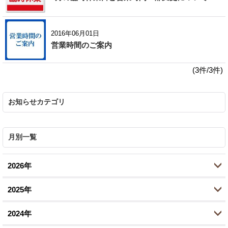
2016年06月01日
営業時間のご案内
(3件/3件)
お知らせカテゴリ
月別一覧
2026年
2025年
7月 (1)
2024年
6月 (5)
10月 (2)