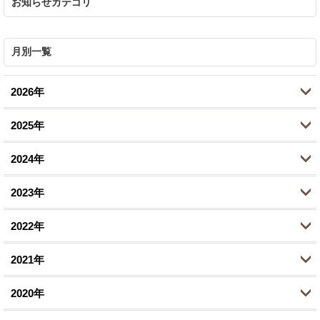
お知らせカテゴリ
月別一覧
2026年
2025年
7月 (1)
2024年
6月 (5)
10月 (2)
2023年
5月 (1)
8月 (2)
11月 (1)
2022年
4月 (1)
6月 (1)
10月 (1)
10月 (2)
2月 (1)
2021年
2月 (1)
8月 (1)
9月 (1)
12月 (1)
1月 (1)
1月 (1)
2020年
7月 (1)
8月 (1)
10月 (2)
12月 (1)