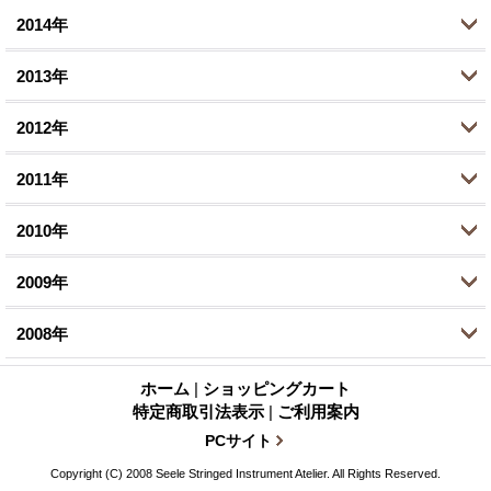
5月 (1)
4月 (5)
8月 (3)
2014年
9月 (3)
10月 (5)
11月 (2)
12月 (2)
3月 (1)
3月 (1)
6月 (7)
8月 (4)
2013年
9月 (2)
10月 (3)
11月 (1)
12月 (1)
1月 (2)
2月 (1)
5月 (1)
7月 (9)
8月 (4)
2012年
9月 (1)
10月 (3)
11月 (3)
12月 (1)
1月 (1)
4月 (1)
6月 (3)
6月 (5)
8月 (4)
2011年
9月 (1)
10月 (4)
11月 (2)
12月 (2)
3月 (1)
5月 (2)
5月 (1)
6月 (3)
8月 (2)
2010年
8月 (3)
10月 (2)
11月 (4)
12月 (1)
2月 (2)
2月 (1)
3月 (1)
5月 (5)
7月 (1)
7月 (2)
2009年
9月 (4)
10月 (1)
11月 (4)
12月 (4)
1月 (4)
1月 (2)
2月 (1)
4月 (3)
6月 (4)
6月 (4)
8月 (4)
2008年
9月 (1)
10月 (1)
11月 (4)
12月 (8)
1月 (1)
3月 (1)
5月 (1)
5月 (2)
7月 (1)
8月 (3)
8月 (5)
ホーム
|
ショッピングカート
10月 (6)
11月 (7)
10月 (1)
特定商取引法表示
|
ご利用案内
2月 (1)
4月 (3)
4月 (4)
6月 (3)
7月 (2)
7月 (5)
9月 (2)
PCサイト
10月 (2)
9月 (1)
1月 (1)
3月 (3)
3月 (3)
5月 (2)
Copyright (C) 2008 Seele Stringed Instrument Atelier. All Rights Reserved.
6月 (1)
6月 (3)
8月 (1)
9月 (3)