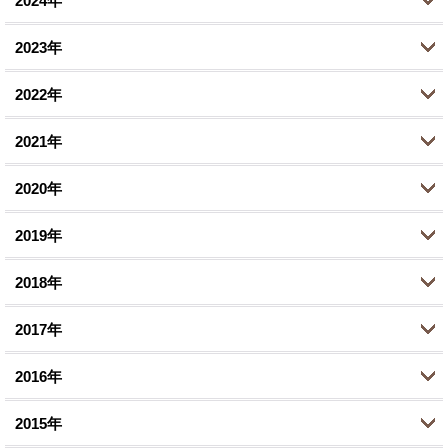
2024年
6月 (5)
10月 (2)
2023年
5月 (1)
8月 (2)
11月 (1)
2022年
4月 (1)
6月 (1)
10月 (1)
10月 (2)
2月 (1)
2021年
2月 (1)
8月 (1)
9月 (1)
12月 (1)
1月 (1)
1月 (1)
2020年
7月 (1)
8月 (1)
10月 (2)
12月 (1)
1月 (1)
2019年
6月 (1)
9月 (2)
11月 (2)
12月 (1)
3月 (1)
2018年
8月 (1)
9月 (3)
10月 (1)
12月 (1)
1月 (2)
5月 (2)
2017年
8月 (1)
8月 (2)
11月 (4)
12月 (2)
3月 (4)
7月 (1)
2016年
7月 (2)
10月 (5)
11月 (2)
12月 (3)
1月 (1)
6月 (1)
6月 (1)
2015年
9月 (2)
10月 (1)
11月 (4)
12月 (1)