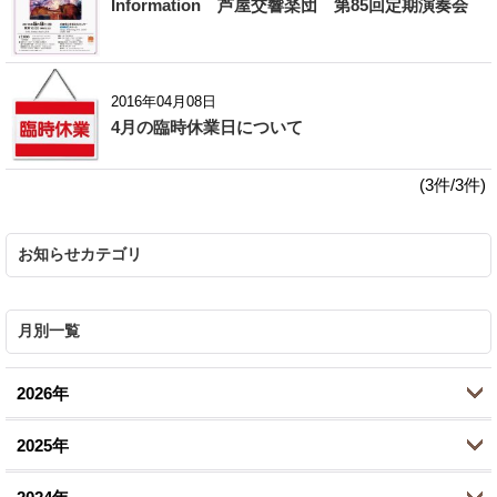
Information 芦屋交響楽団 第85回定期演奏会
2016年04月08日
4月の臨時休業日について
(3件/3件)
お知らせカテゴリ
月別一覧
2026年
2025年
7月 (1)