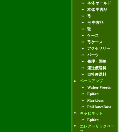
本体 オールド
本体 中古品
弓
弓 中古品
弦
ケース
弓ケース
アクセサリー
パーツ
修理・調整
運送便送料
自社便送料
ベースアンプ
Walter Woods
Epifani
Markbass
PhilJonesBass
キャビネット
Epifani
エレクトリックベー
ス