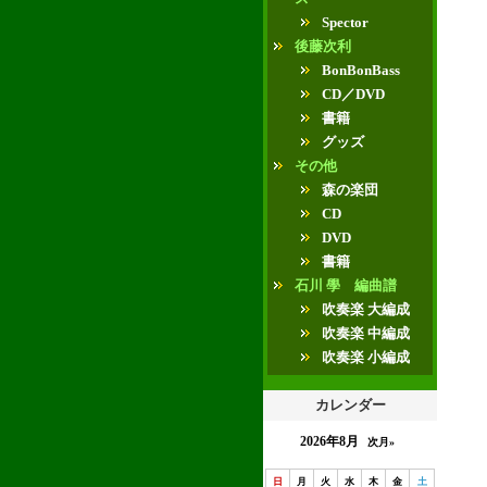
Spector
後藤次利
BonBonBass
CD／DVD
書籍
グッズ
その他
森の楽団
CD
DVD
書籍
石川 學 編曲譜
吹奏楽 大編成
吹奏楽 中編成
吹奏楽 小編成
カレンダー
2026年8月
次月»
日
月
火
水
木
金
土