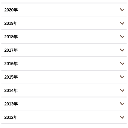
1月 (1)
1月 (1)
2020年
7月 (1)
8月 (1)
10月 (2)
12月 (1)
1月 (1)
2019年
6月 (1)
9月 (2)
11月 (2)
12月 (1)
3月 (1)
2018年
8月 (1)
9月 (3)
10月 (1)
12月 (1)
1月 (2)
5月 (2)
2017年
8月 (1)
8月 (2)
11月 (4)
12月 (2)
3月 (4)
7月 (1)
2016年
7月 (2)
10月 (5)
11月 (2)
12月 (3)
1月 (1)
6月 (1)
6月 (1)
2015年
9月 (2)
10月 (1)
11月 (4)
12月 (1)
5月 (1)
4月 (5)
8月 (3)
2014年
9月 (3)
10月 (5)
11月 (2)
12月 (2)
3月 (1)
3月 (1)
6月 (7)
8月 (4)
2013年
9月 (2)
10月 (3)
11月 (1)
12月 (1)
1月 (2)
2月 (1)
5月 (1)
7月 (9)
8月 (4)
2012年
9月 (1)
10月 (3)
11月 (3)
12月 (1)
1月 (1)
4月 (1)
6月 (3)