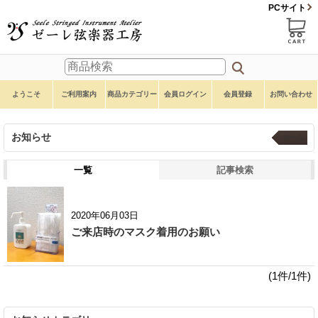
PCサイト
ようこそ
ご利用案内
商品カテゴリー
会員ログイン
会員登録
お問い合わせ
お知らせ
ホーム
一覧
記事検索
2020年06月03日
ご来店時のマスク着用のお願い
(1件/1件)