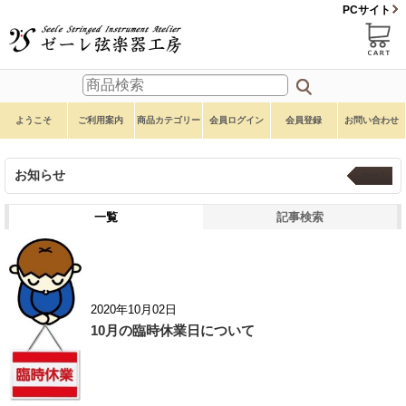
PCサイト
ようこそ
ご利用案内
商品カテゴリー
会員ログイン
会員登録
お問い合わせ
お知らせ
ホーム
一覧
記事検索
2020年10月02日
10月の臨時休業日について