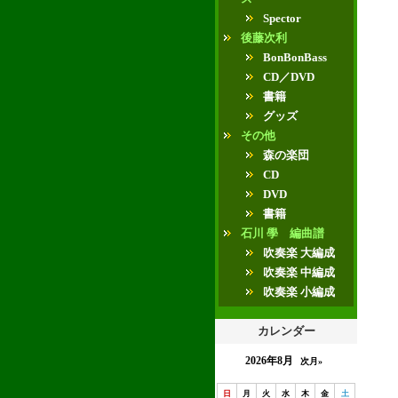
Spector
後藤次利
BonBonBass
CD／DVD
書籍
グッズ
その他
森の楽団
CD
DVD
書籍
石川 學 編曲譜
吹奏楽 大編成
吹奏楽 中編成
吹奏楽 小編成
カレンダー
2026年8月
次月»
日
月
火
水
木
金
土