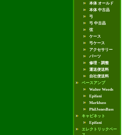
本体 オールド
本体 中古品
弓
弓 中古品
弦
ケース
弓ケース
アクセサリー
パーツ
修理・調整
運送便送料
自社便送料
ベースアンプ
Walter Woods
Epifani
Markbass
PhilJonesBass
キャビネット
Epifani
エレクトリックベー
ス