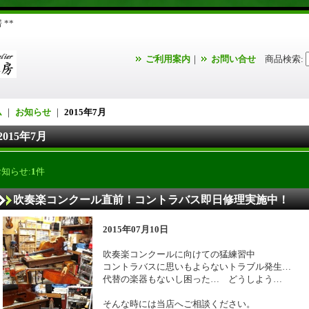
**
ご利用案内
｜
お問い合せ
商品検索
:
ム
｜
お知らせ
｜
2015年7月
2015年7月
お知らせ:
1
件
吹奏楽コンクール直前！コントラバス即日修理実施中！
2015年07月10日
吹奏楽コンクールに向けての猛練習中
コントラバスに思いもよらないトラブル発生…
代替の楽器もないし困った… どうしよう…
そんな時には当店へご相談ください。