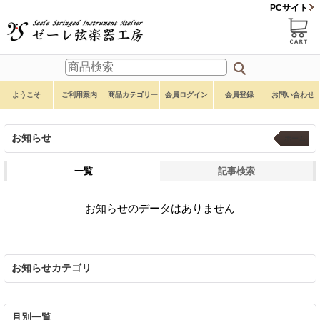
PCサイト
ようこそ
ご利用案内
商品カテゴリー
会員ログイン
会員登録
お問い合わせ
お知らせ
ホーム
一覧
記事検索
お知らせのデータはありません
お知らせカテゴリ
月別一覧