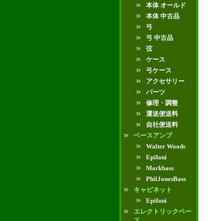
本体 オールド
本体 中古品
弓
弓 中古品
弦
ケース
弓ケース
アクセサリー
パーツ
修理・調整
運送便送料
自社便送料
ベースアンプ
Walter Woods
Epifani
Markbass
PhilJonesBass
キャビネット
Epifani
エレクトリックベー
ス