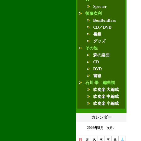
Spector
後藤次利
BonBonBass
CD／DVD
書籍
グッズ
その他
森の楽団
CD
DVD
書籍
石川 學 編曲譜
吹奏楽 大編成
吹奏楽 中編成
吹奏楽 小編成
カレンダー
2026年8月
次月»
日
月
火
水
木
金
土