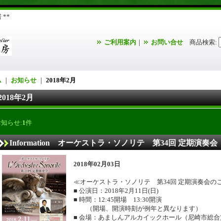
**
ご利用案内
｜
お問い合せ
商品検索
:
ム
｜
お知らせ
｜
2018年2月
2018年2月
お知らせ:
1
件
Information オーケストラ・ソノリテ 第34回 定期演奏会
2018年02月03日
≪オーケストラ・ソノリテ 第34回 定期演奏会の
■ 公演日：2018年2月11日(日)
■ 時間：12:45開場 13:30開演
（開場、開演時刻が例年と異なります）
■ 会場：あましんアルカイックホール（尼崎市総