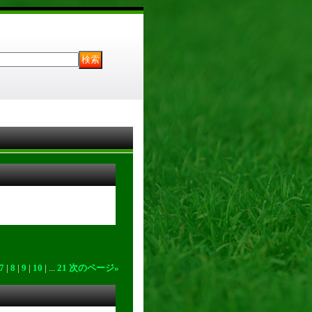
7
|
8
|
9
|
10
|
...
21
次のページ
»