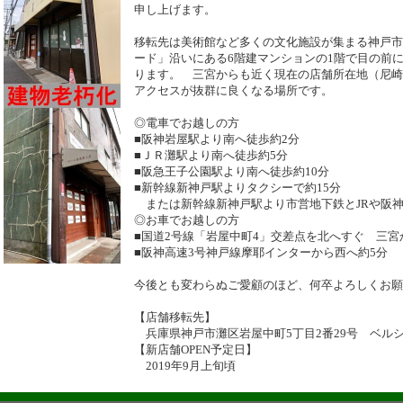
申し上げます。
移転先は美術館など多くの文化施設が集まる神戸市
ード」沿いにある6階建マンションの1階で目の前に
ります。 三宮からも近く現在の店舗所在地（尼崎
アクセスが抜群に良くなる場所です。
◎電車でお越しの方
■阪神岩屋駅より南へ徒歩約2分
■ＪＲ灘駅より南へ徒歩約5分
■阪急王子公園駅より南へ徒歩約10分
■新幹線新神戸駅よりタクシーで約15分
または新幹線新神戸駅より市営地下鉄とJRや阪神
◎お車でお越しの方
■国道2号線「岩屋中町4」交差点を北へすぐ 三宮
■阪神高速3号神戸線摩耶インターから西へ約5分
今後とも変わらぬご愛顧のほど、何卒よろしくお願
【店舗移転先】
兵庫県神戸市灘区岩屋中町5丁目2番29号 ベルシ
【新店舗OPEN予定日】
2019年9月上旬頃