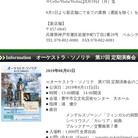
※Cello/Viola/Violinは8月19日（月）迄
9月1日より新店舗にて全ての業務（通販を除く）
【新店舗】
〒657-0845
兵庫県神戸市灘区岩屋中町5丁目2番29号 ベルシテ
TEL 078-802-0080 FAX 078-802-0081
Information オーケストラ・ソノリテ 第37回 定期演奏会
2019年08月03日
≪オーケストラ・ソノリテ 第37回 定期演奏会の
■ 公演日：2019年8月11日(日)
■ 時間：13:00開場 14:00開演
■ 会場：豊中市立文化芸術センター 大ホール
■ 指揮：浦 優介
■ 曲目
メンデルスゾーン／「フィンガルの洞窟
シベリウス／「カレリア」組曲
ブルックナー／交響曲第７番
■ 入場料：1,000円 全席自由
■ お問い合わせ（Email）：sonorite.ticket@gmail.c