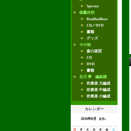
Spector
後藤次利
BonBonBass
CD／DVD
書籍
グッズ
その他
森の楽団
CD
DVD
書籍
石川 學 編曲譜
吹奏楽 大編成
吹奏楽 中編成
吹奏楽 小編成
カレンダー
2026年8月
次月»
日
月
火
水
木
金
土