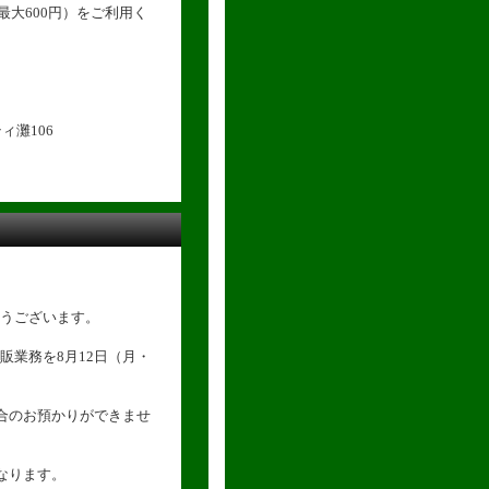
・最大600円）をご利用く
ィ灘106
うございます。
販業務を8月12日（月・
場合のお預かりができませ
なります。