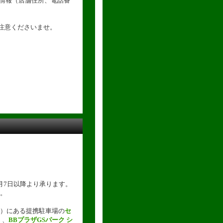
種情報（店舗住所、電話番
注意くださいませ。
月7日以降より承ります。
。
）にある提携駐車場の
セ
）、
BBプラザGSパーク シ