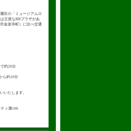
灘区の「ミュージアムロ
は立派なBBプラザがあ
市金楽寺町）に比べ交通
で約20分
から約10分
いいたします。
ティ灘106