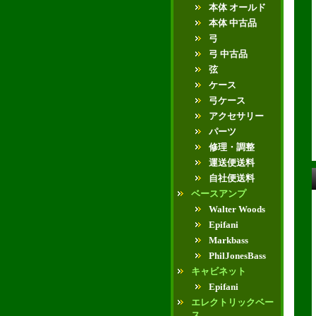
本体 オールド
本体 中古品
弓
弓 中古品
弦
ケース
弓ケース
アクセサリー
パーツ
修理・調整
運送便送料
自社便送料
ベースアンプ
Walter Woods
Epifani
Markbass
PhilJonesBass
キャビネット
Epifani
エレクトリックベー
ス