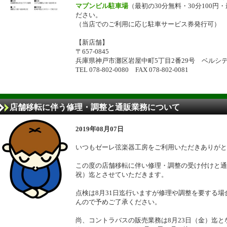
マブンビル駐車場
（最初の30分無料・30分100円
ださい。
（当店でのご利用に応じ駐車サービス券発行可）
【新店舗】
〒657-0845
兵庫県神戸市灘区岩屋中町5丁目2番29号 ベルシテ
TEL 078-802-0080 FAX 078-802-0081
店舗移転に伴う修理・調整と通販業務について
2019年08月07日
いつもゼーレ弦楽器工房をご利用いただきありがと
この度の店舗移転に伴い修理・調整の受け付けと通
祝）迄とさせていただきます。
点検は8月31日迄行いますが修理や調整を要する
んので予めご了承ください。
尚、コントラバスの販売業務は8月23日（金）迄と