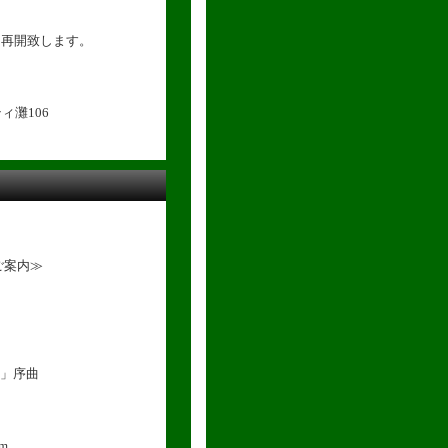
を再開致します。
ィ灘106
ご案内≫
」序曲
om