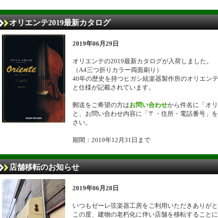
オリエンテ2019最新カタログ
2019年06月29日
オリエンテの2019最新カタログが入荷しました。
（A4三つ折りカラー両面刷り）
40年の歴史を持つヒガシ絃楽器製作所のオリエン
と仕様が記載されています。
郵送をご希望の方は
お問い合わせ
から件名に「オリ
と、お問い合わせ内容に「〒・住所・電話番号」を
さい。
期間：2019年12月31日まで
店舗移転のお知らせ
2019年06月28日
いつもゼーレ弦楽器工房をご利用いただきありがと
この度、建物の老朽化に伴い店舗を移転することに