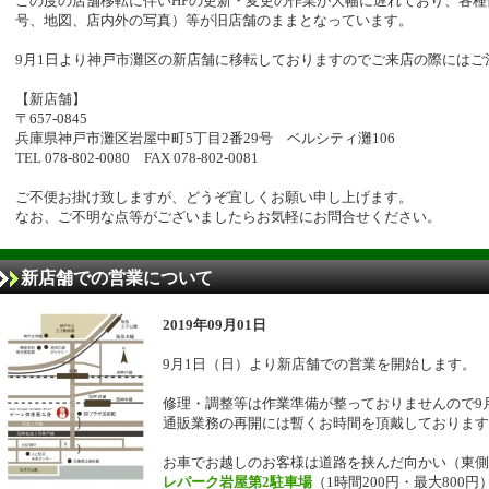
この度の店舗移転に伴いHPの更新・変更の作業が大幅に遅れており、各
号、地図、店内外の写真）等が旧店舗のままとなっています。
9月1日より神戸市灘区の新店舗に移転しておりますのでご来店の際にはご
【新店舗】
〒657-0845
兵庫県神戸市灘区岩屋中町5丁目2番29号 ベルシティ灘106
TEL 078-802-0080 FAX 078-802-0081
ご不便お掛け致しますが、どうぞ宜しくお願い申し上げます。
なお、ご不明な点等がございましたらお気軽にお問合せください。
新店舗での営業について
2019年09月01日
9月1日（日）より新店舗での営業を開始します。
修理・調整等は作業準備が整っておりませんので9
通販業務の再開には暫くお時間を頂戴しております
お車でお越しのお客様は道路を挟んだ向かい（東側
レパーク岩屋第2駐車場
（1時間200円・最大800円