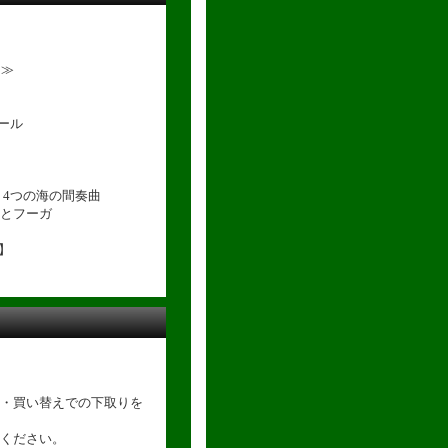
内≫
ホール
4つの海の間奏曲
とフーガ
】
・買い替えでの下取りを
ください。