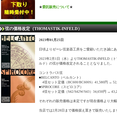
★
委託販売について
★
弦の価格改定（THOMASTIK-INFELD）
2023年01月25日
日頃よりゼーレ弦楽器工房をご愛顧いただき誠にあ
2023年2月1日（水）よりTHOMASTIK-INFEL
ルド）の弦が価格改定されることとなりました。
コントラバス弦
■BELCANTO（ベルカント）
4弦セット定価（BC600/BC600S）41,580円 → 5
■SPIROCORE（スピロコア）
4弦セット定価（S42/S42W/S43）34,650円 → 43
それぞれの販売価格は未定ですが現在価格より大幅
当店では2月28日まで価格据え置きで販売いたしま