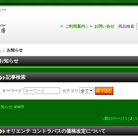
**
ご利用案内
｜
お問い合せ
商品検索
:
ム
｜
お知らせ
お知らせ
記事検索
キーワード
カテゴリ
お知らせ:
416
件
«
前のページ
1
|
2
|
3
オリエンテ コントラバスの価格改定について