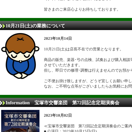
皆さまのご来店心よりお待ちしております。
10月21日(土)の業務について
2023年10月14日
10月21日(土)は店長不在での営業となります。
商品の販売、楽器･弓の点検、試奏および購入相談
させていただきます。
但し、即日での修理･調整は行えませんのでお預か
ご不便お掛け致しますが、どうぞ宜しくお願い申し
なお、ご不明な点等がございましたらお気軽にお問
Information 宝塚市交響楽団 第72回記念定期演奏会
2023年10月02日
≪宝塚市交響楽団 第72回記念定期演奏会のご案
■ 公演日：2023年10月15日(日)