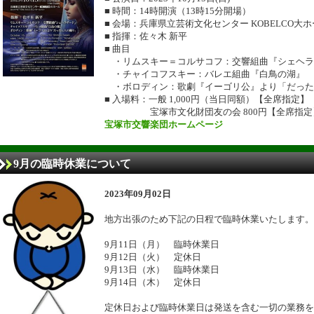
■ 時間：14時開演（13時15分開場）
■ 会場：兵庫県立芸術文化センター KOBELCO大
■ 指揮：佐々木 新平
■ 曲目
・リムスキー＝コルサコフ：交響組曲『シェヘラ
・チャイコフスキー：バレエ組曲『白鳥の湖』
・ボロディン：歌劇『イーゴリ公』より「だった
■ 入場料：一般 1,000円（当日同額）【全席指定】
宝塚市文化財団友の会 800円【全席指定
宝塚市交響楽団ホームページ
9月の臨時休業について
2023年09月02日
地方出張のため下記の日程で臨時休業いたします。
9月11日（月） 臨時休業日
9月12日（火） 定休日
9月13日（水） 臨時休業日
9月14日（木） 定休日
定休日および臨時休業日は発送を含む一切の業務を