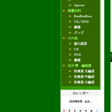
Spector
後藤次利
BonBonBass
CD／DVD
書籍
グッズ
その他
森の楽団
CD
DVD
書籍
石川 學 編曲譜
吹奏楽 大編成
吹奏楽 中編成
吹奏楽 小編成
カレンダー
2026年8月
次月»
日
月
火
水
木
金
土