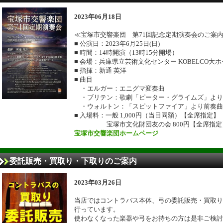
2023年06月18日
≪宝塚市交響楽団 第71回記念定期演奏会のご案
■ 公演日：2023年6月25日(日)
■ 時間：14時開演（13時15分開場）
■ 会場：兵庫県立芸術文化センター KOBELCO大
■ 指揮：新通 英洋
■ 曲目
・エルガー：エニグマ変奏曲
・ブリテン：歌劇「ピーター・グライムズ」より 
・ウォルトン：「スピットファイア」より前奏曲
■ 入場料：一般 1,000円（当日同額）【全席指定】
宝塚市文化財団友の会 800円【全席指定
宝塚市交響楽団ホームページ
委託販売・買取り・下取りのご案内
2023年03月26日
当店ではコントラバス本体、弓の委託販売・買取り
行っています。
使わなくなった楽器や弓をお持ちの方は是非ご検討