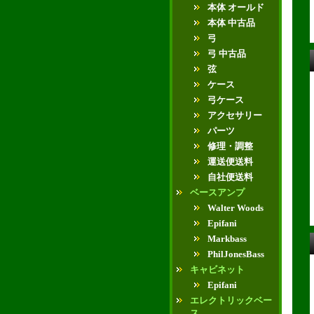
本体 オールド
本体 中古品
弓
弓 中古品
弦
ケース
弓ケース
アクセサリー
パーツ
修理・調整
運送便送料
自社便送料
ベースアンプ
Walter Woods
Epifani
Markbass
PhilJonesBass
キャビネット
Epifani
エレクトリックベー
ス