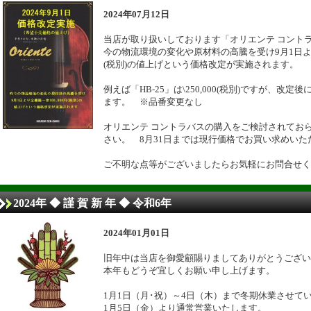
2024年07月12日
当店が取り扱いしております「オリエンテ コント
今の物流環境の変化や原材料の高騰を受け9月1日より全
(税別)の値上げという価格改定が実施されます。
例えば「HB-25」は\250,000(税別)ですが、改定後には
ます。 ※品番変更なし
オリエンテ コントラバスの購入をご検討されてお
さい。 8月31日までは現行価格でお買い求めいた
ご不明な点等がございましたらお気軽にお問合せく
2024年 ◆ 謹 賀 新 年 ◆ 令和6年
2024年01月01日
旧年中は当店を御愛顧賜りましてありがとうござい
本年もどうぞ宜しくお願い申し上げます。
1月1日（月･祝）～4日（木）まで冬期休業させて
1月5日（金）より通常営業いたします。