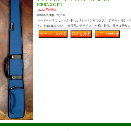
[CBBA-2 G 紺]
19,360円
(税込)
希望小売価格
:
24,200円
ハードケースにカバーが付いたジャーマン用のダブル（2本用）弓ケー
す。 Made in CHINA ※商品のデザイン、 仕様、外観、価格は予告
｜
｜