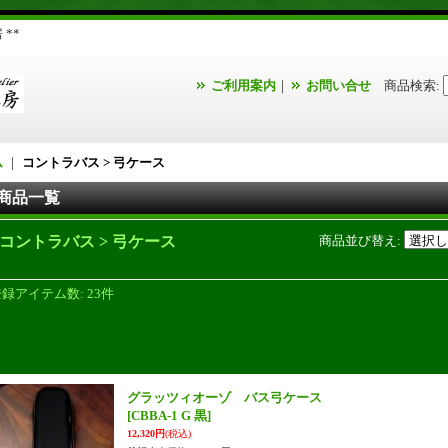
**
ご利用案内
｜
お問い合せ
商品検索
:
ム
｜
コントラバス > 弓ケース
商品一覧
コントラバス > 弓ケース
商品並び替え
:
登録アイテム数
:
23件
グラッツィオーゾ バス弓ケース
[CBBA-1 G 黒]
12,320円
(税込)