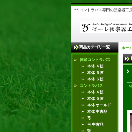
** コントラバス専門の弦楽器工房 
商品カテゴリ一覧
ホー
国産コントラバス
本体 ４弦
本体 ５弦
本体 ６弦
コントラバス
本体 ４弦
本体 ５弦
本体 オールド
本体 中古品
弓
弓 中古品
弦