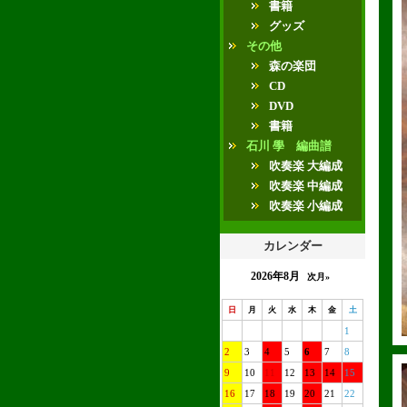
書籍
グッズ
その他
森の楽団
CD
DVD
書籍
石川 學 編曲譜
吹奏楽 大編成
吹奏楽 中編成
吹奏楽 小編成
カレンダー
2026年8月
次月»
日
月
火
水
木
金
土
1
2
3
4
5
6
7
8
9
10
11
12
13
14
15
16
17
18
19
20
21
22