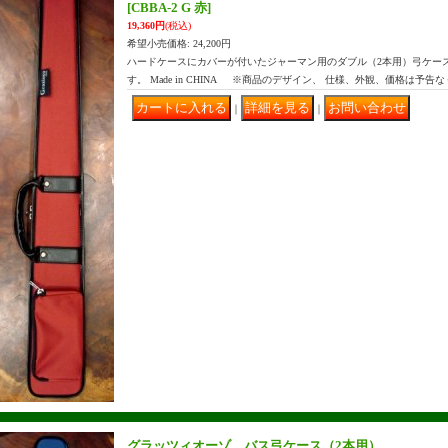
[CBBA-2 G 赤]
19,360円
(税込)
希望小売価格
:
24,200円
ハードケースにカバーが付いたジャーマン用のダブル（2本用）弓ケー
す。 Made in CHINA ※商品のデザイン、 仕様、外観、価格は予告
｜
｜
グラッツィオーゾ バス弓ケース（2本用）