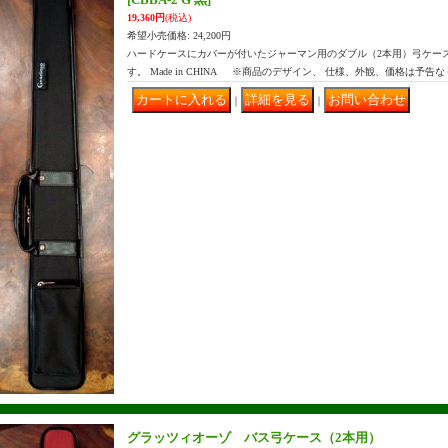
19,360円
(税込)
希望小売価格
:
24,200円
ハードケースにカバーが付いたジャーマン用のダブル（2本用）弓ケー
す。 Made in CHINA ※商品のデザイン、 仕様、外観、価格は予告
｜
｜
グラッツィオーゾ バス弓ケース（2本用）