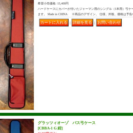
希望小売価格
:
15,400円
ハードケースにカバーが付いたジャーマン用のシングル（1本用）弓ケ
ます。 Made in CHINA ※商品のデザイン、 仕様、外観、価格は予
｜
｜
グラッツィオーゾ バス弓ケース
[CBBA-1 G 紺]