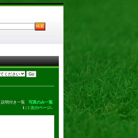
説明付き一覧
写真のみ一覧
1
|
2
次のページ
»