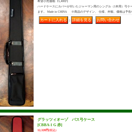
希望小売価格
:
15,400円
ハードケースにカバーが付いたジャーマン用のシングル（1本用）弓ケ
ます。 Made in CHINA ※商品のデザイン、 仕様、外観、価格は予
｜
｜
グラッツィオーゾ バス弓ケース
[CBBA-1 G 赤]
12,320円
(税込)