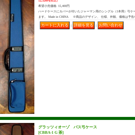
12,320円
(税込)
希望小売価格
:
15,400円
ハードケースにカバーが付いたジャーマン用のシングル（1本用）弓ケ
ます。 Made in CHINA ※商品のデザイン、 仕様、外観、価格は予
｜
｜
グラッツィオーゾ バス弓ケース
[CBBA-1 G 茶]