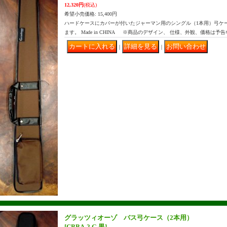
12,320円
(税込)
希望小売価格
:
15,400円
ハードケースにカバーが付いたジャーマン用のシングル（1本用）弓ケ
ます。 Made in CHINA ※商品のデザイン、 仕様、外観、価格は予
｜
｜
グラッツィオーゾ バス弓ケース（2本用）
[CBBA-2 G 黒]