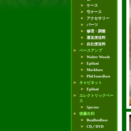
ケース
弓ケース
アクセサリー
パーツ
修理・調整
運送便送料
自社便送料
ベースアンプ
Walter Woods
Epifani
Markbass
PhilJonesBass
キャビネット
Epifani
エレクトリックベー
ス
Spector
後藤次利
BonBonBass
CD／DVD