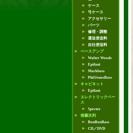
ケース
弓ケース
アクセサリー
パーツ
修理・調整
運送便送料
自社便送料
ベースアンプ
Walter Woods
Epifani
Markbass
PhilJonesBass
キャビネット
Epifani
エレクトリックベー
ス
Spector
後藤次利
BonBonBass
CD／DVD