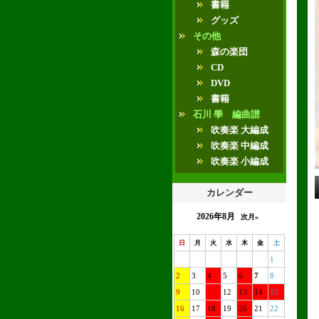
書籍
グッズ
その他
森の楽団
CD
DVD
書籍
石川 學 編曲譜
吹奏楽 大編成
吹奏楽 中編成
吹奏楽 小編成
カレンダー
2026年8月
次月»
日
月
火
水
木
金
土
1
2
3
4
5
6
7
8
9
10
11
12
13
14
15
16
17
18
19
20
21
22