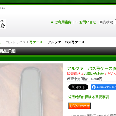
**
ご利用案内
｜
お問い合せ
商品検索
:
ム
｜ コントラバス >
弓ケース
｜
アルファ バス弓ケース
商品詳細
アルファ バス弓ケース
[
販売価格は
お問い合わせ
くださ
希望小売価格
:
14,300円
Facebookでシェ
返品特約に関する重要事項
メーカー生産終了のため在庫