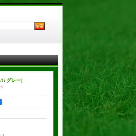
S/G グレー
]
い。
ア
限り。