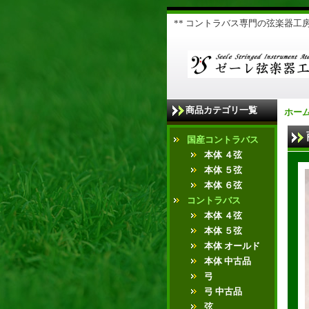
** コントラバス専門の弦楽器工房 
商品カテゴリ一覧
ホー
国産コントラバス
本体 ４弦
本体 ５弦
本体 ６弦
コントラバス
本体 ４弦
本体 ５弦
本体 オールド
本体 中古品
弓
弓 中古品
弦