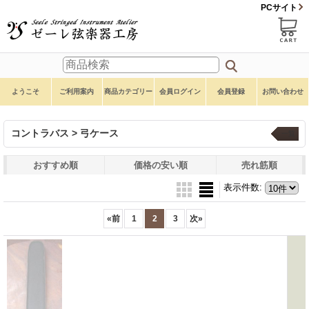
PCサイト
ようこそ
ご利用案内
商品カテゴリー
会員ログイン
会員登録
お問い合わせ
コントラバス > 弓ケース
一覧
おすすめ順
価格の安い順
売れ筋順
表示件数
:
«
前
1
2
3
次
»