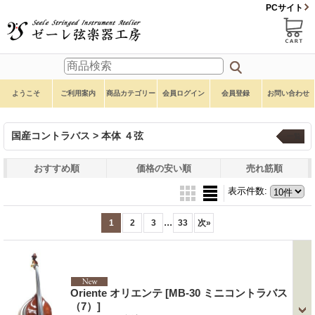
PCサイト
ようこそ
ご利用案内
商品カテゴリー
会員ログイン
会員登録
お問い合わせ
国産コントラバス > 本体 ４弦
一覧
おすすめ順
価格の安い順
売れ筋順
表示件数
:
...
1
2
3
33
次
»
Oriente オリエンテ
[MB-30 ミニコントラバス
（7）]