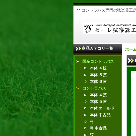
** コントラバス専門の弦楽器工房 
商品カテゴリ一覧
ホー
国産コントラバス
本体 ４弦
本体 ５弦
本体 ６弦
コントラバス
本体 ４弦
本体 ５弦
本体 オールド
本体 中古品
弓
弓 中古品
弦