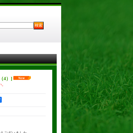
8（4）
]
い。
ア
とうございました。