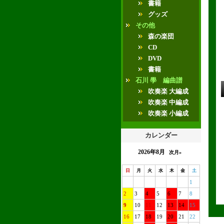
書籍
グッズ
その他
森の楽団
CD
DVD
書籍
石川 學 編曲譜
吹奏楽 大編成
吹奏楽 中編成
吹奏楽 小編成
カレンダー
2026年8月
次月»
日
月
火
水
木
金
土
1
2
3
4
5
6
7
8
9
10
11
12
13
14
15
16
17
18
19
20
21
22