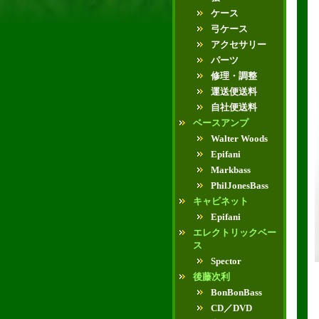
ケース
弓ケース
アクセサリー
パーツ
修理・調整
運送便送料
自社便送料
ベースアンプ
Walter Woods
Epifani
Markbass
PhilJonesBass
キャビネット
Epifani
エレクトリックベー
ス
Spector
後藤次利
BonBonBass
CD／DVD