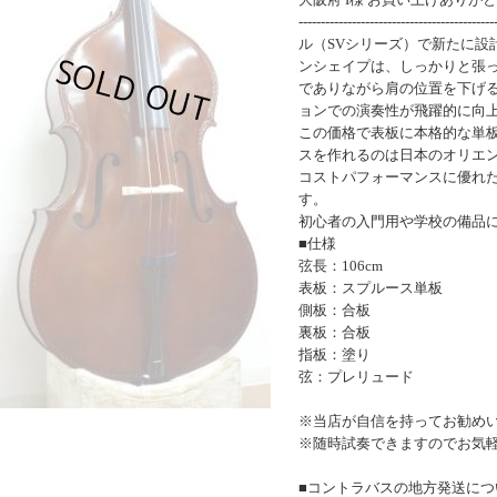
-------------------------------
ル（SVシリーズ）で新たに設
ンシェイプは、しっかりと張
でありながら肩の位置を下げ
ョンでの演奏性が飛躍的に向
この価格で表板に本格的な単
スを作れるのは日本のオリエ
コストパフォーマンスに優れ
す。
初心者の入門用や学校の備品
■仕様
弦長：106cm
表板：スプルース単板
側板：合板
裏板：合板
指板：塗り
弦：プレリュード
※当店が自信を持ってお勧め
※随時試奏できますのでお気
■コントラバスの地方発送につ