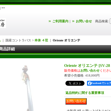
**
ご利用案内
｜
お問い合せ
商品検索
:
ム
｜ 国産コントラバス >
本体 ４弦
｜
Oriente オリエンテ
商品詳細
Oriente オリエンテ
[
SV-2
販売価格は
お問い合わせ
くださ
希望小売価格
:
418,000円
Facebookでシェ
返品特約に関する重要事項
大阪府 I様 お買い上げありが