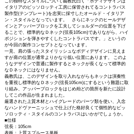
この独特なスタイルについて義教氏曰く「ボディデザインは
イタリアのビッソロッティ工房に保管されてるコントラバス
製作型(テンプレート)を忠実に採寸したオールド・イタリア
ン・スタイルとなっています。 さらにネックのヒールデザ
インとアッパーブロックを工夫してショルダーの位置を下げ
ることで、標準的なＤネック(弦長105cm)でありながら、ハイ
ポジションを弾きやすくしたコントラバスです。」というの
が今回の製作コンセプトとなっています。
一見、肩の張ったスタイリッシュなボディデザインに見えま
すが肩の位置が通常よりかなり低い位置にあります。 このよ
うなデザインで普通に製作するとネックが長くなって標準的
なＤネックにはなりません。
義教氏は、このデザインを取り入れながらもネックは演奏性
を重視し標準的なＤネック(弦長105cm)にするという難題に取
り組み、アッパーブロックをはじめ殆どの箇所を新たに設計
してこの作品が生まれました。
厳選された上質木材とハイグレードのパーツ類を使い、入念
なハンドヴァーニッシュで仕上げた格好良くて個性的なビッ
ソロッティ・スタイルのコントラバスはいかがでしょうか。
■仕様
弦長：105cm
表板：上質スプルース単板