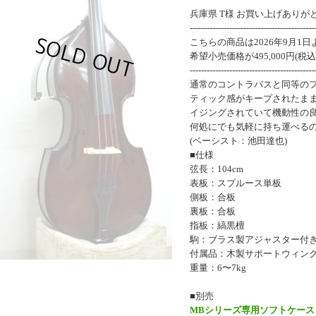
兵庫県 T様 お買い上げあり
--------------------------------------------
こちらの商品は2026年9月1
希望小売価格が495,000円(税
--------------------------------------------
通常のコントラバスと同等の
ティック感がキープされたま
イジングされていて機動性の
何処にでも気軽に持ち運べる
(ベーシスト：池田達也)
■仕様
弦長：104cm
表板：スプルース単板
側板：合板
裏板：合板
指板：縞黒檀
駒：ブラス製アジャスター付
付属品：木製サポートウィン
重量：6〜7kg
■別売
MBシリーズ専用ソフトケース