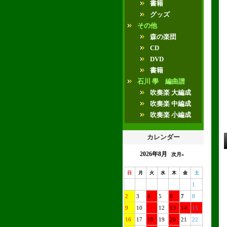
書籍
グッズ
その他
森の楽団
CD
DVD
書籍
石川 學 編曲譜
吹奏楽 大編成
吹奏楽 中編成
吹奏楽 小編成
カレンダー
2026年8月
次月»
日
月
火
水
木
金
土
1
2
3
4
5
6
7
8
9
10
11
12
13
14
15
16
17
18
19
20
21
22