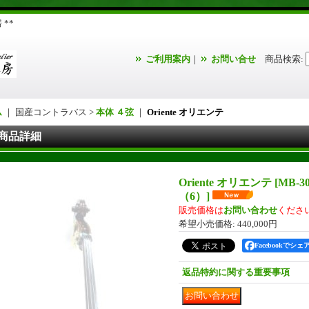
**
ご利用案内
｜
お問い合せ
商品検索
:
ム
｜ 国産コントラバス >
本体 ４弦
｜
Oriente オリエンテ
商品詳細
Oriente オリエンテ
[
MB-
（6）
]
販売価格は
お問い合わせ
くださ
希望小売価格
:
440,000円
Facebookでシェ
返品特約に関する重要事項