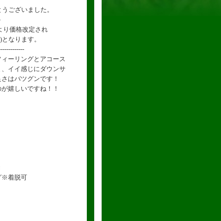
がとうございました。
-
日より価格改定され
込)となります。
-------------
フィーリングとアコース
ま、イイ感じにダウンサ
良さはバツグンです！
のが嬉しいですね！！
き
グ※着脱可