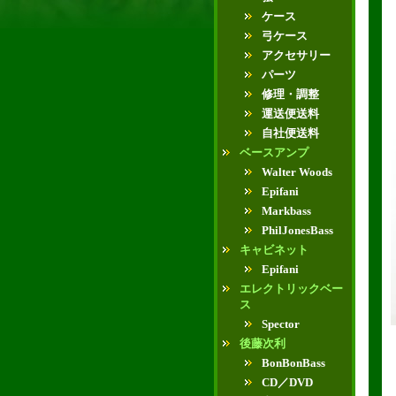
ケース
弓ケース
アクセサリー
パーツ
修理・調整
運送便送料
自社便送料
ベースアンプ
Walter Woods
Epifani
Markbass
PhilJonesBass
キャビネット
Epifani
エレクトリックベー
ス
Spector
後藤次利
BonBonBass
CD／DVD