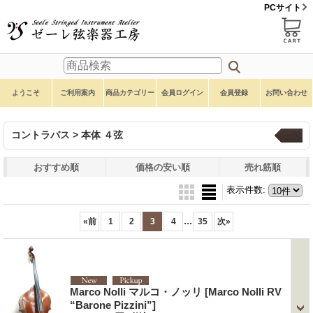
PCサイト
ようこそ
ご利用案内
商品カテゴリー
会員ログイン
会員登録
お問い合わせ
コントラバス > 本体 ４弦
一覧
おすすめ順
価格の安い順
売れ筋順
表示件数
:
...
«
前
1
2
3
4
35
次
»
Marco Nolli マルコ・ノッリ
[Marco Nolli RV
“Barone Pizzini”]