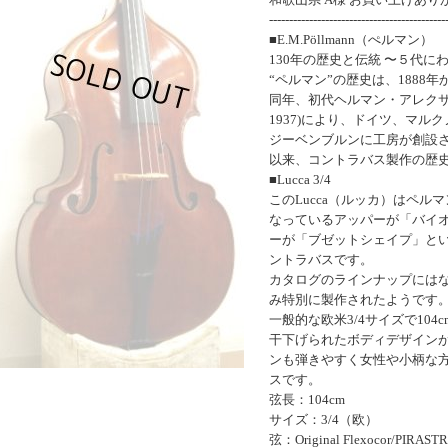
--------------------------------------------
■E.M.Pöllmann（ぺルマン）
130年の歴史と伝統 〜５代に
“ペルマン”の歴史は、1888
同年、初代ヘルマン・アレクサン
1937)により、ドイツ、マル
ジーベンブルンに工房が創設
以来、コントラバス製作の歴史
■Lucca 3/4
このLucca（ルッカ）はペル
なっているアッパーが「バイ
ーが「ブゼットシェイプ」と
ントラバスです。
カタログのラインナップにはな
み特別に製作されたようです
一般的な欧米3/4サイズで10
干下げられたボディデザイン
ンも弾きやすく女性や小柄な
スです。
弦長：104cm
サイズ：3/4（欧）
弦：Original Flexocor/PIRAST