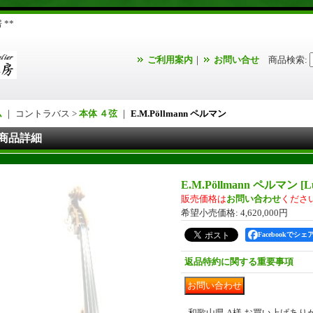
**
ご利用案内
｜
お問い合せ
商品検索
:
ム
｜ コントラバス >
本体 ４弦
｜
E.M.Pöllmann ペルマン
商品詳細
E.M.Pöllmann ペルマン
[
L
販売価格は
お問い合わせ
くださ
希望小売価格
:
4,620,000円
Facebookでシェ
返品特約に関する重要事項
和歌山県 A様 お買い上げあ