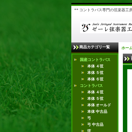
** コントラバス専門の弦楽器工房 
商品カテゴリ一覧
ホー
国産コントラバス
本体 ４弦
本体 ５弦
本体 ６弦
コントラバス
本体 ４弦
本体 ５弦
本体 オールド
本体 中古品
弓
弓 中古品
弦