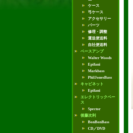
ケース
弓ケース
アクセサリー
パーツ
修理・調整
運送便送料
自社便送料
ベースアンプ
Walter Woods
Epifani
Markbass
PhilJonesBass
キャビネット
Epifani
エレクトリックベー
ス
Spector
後藤次利
BonBonBass
CD／DVD