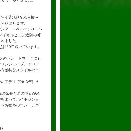
-
わたり受け継がれる技〜
年から始まります。
ダー・ペルマン(1864-
クノイキルヒェン近隣の町
されました。
は130年続いています。
マンのトレードマークにも
オリンシェイプ」でロア
いう独特なスタイルのコ
いモデルで2013年にの
。
4cmの弦長と肩の位置が若
が相まってハイポジショ
方へお勧めのコントラバ
RO