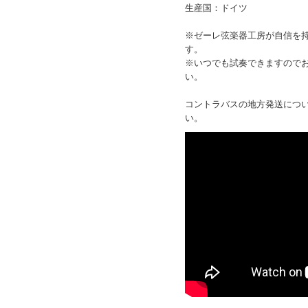
生産国：ドイツ
※ゼーレ弦楽器工房が自信を
す。
※いつでも試奏できますので
い。
コントラバスの地方発送につ
い。