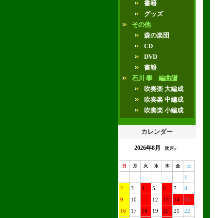
書籍
グッズ
その他
森の楽団
CD
DVD
書籍
石川 學 編曲譜
吹奏楽 大編成
吹奏楽 中編成
吹奏楽 小編成
カレンダー
2026年8月
次月»
日
月
火
水
木
金
土
1
2
3
4
5
6
7
8
9
10
11
12
13
14
15
16
17
18
19
20
21
22