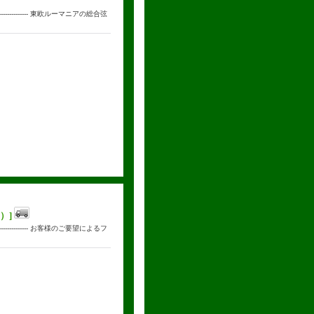
--------------- 東欧ルーマニアの総合弦
）]
--------------- お客様のご要望によるフ