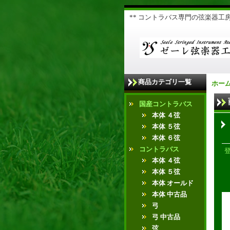
** コントラバス専門の弦楽器工房 
商品カテゴリ一覧
ホー
国産コントラバス
本体 ４弦
本体 ５弦
本体 ６弦
コントラバス
本体 ４弦
本体 ５弦
本体 オールド
本体 中古品
弓
弓 中古品
弦