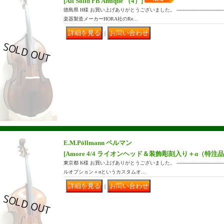
[All Solid FB Antique （4）]
徳島県 H様 お買い上げありがとうございました。 ------------------------------
楽器製造メーカーHORA社のRe…
｜
E.M.Pöllmann ペルマン
[Amore 4/4 ライオンヘッド＆装飾彫刻入り＋α（特注品
東京都 K様 お買い上げありがとうございました。 ------------------------------
ルオプション＋αというカスタムオ…
｜