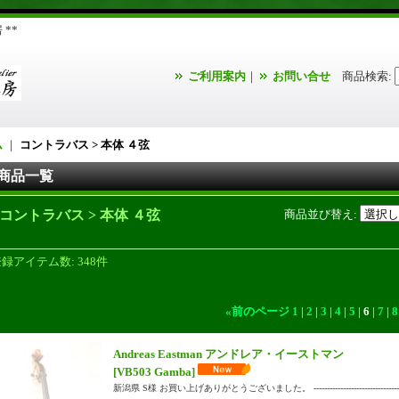
**
ご利用案内
｜
お問い合せ
商品検索
:
ム
｜
コントラバス > 本体 ４弦
商品一覧
コントラバス > 本体 ４弦
商品並び替え
:
登録アイテム数
:
348件
«
前のページ
1
|
2
|
3
|
4
|
5
|
6
|
7
|
8
Andreas Eastman アンドレア・イーストマン
[VB503 Gamba]
新潟県 S様 お買い上げありがとうございました。 -------------------------------