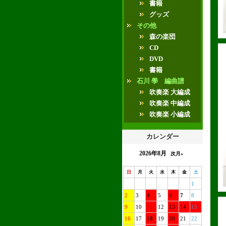
書籍
グッズ
その他
森の楽団
CD
DVD
書籍
石川 學 編曲譜
吹奏楽 大編成
吹奏楽 中編成
吹奏楽 小編成
カレンダー
2026年8月
次月»
日
月
火
水
木
金
土
1
2
3
4
5
6
7
8
9
10
11
12
13
14
15
16
17
18
19
20
21
22