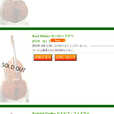
Karl Höfner カールヘフナー
[#5/8 （6）]
愛知県 M様 お買い上げありがとうございました。 ------------------------------
ラバスは厳選された欧州材を十分に…
｜
Rudolph Fiedler ルドルフ・フィドラー