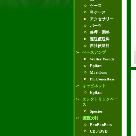
ケース
弓ケース
アクセサリー
パーツ
修理・調整
運送便送料
自社便送料
ベースアンプ
Walter Woods
Epifani
Markbass
PhilJonesBass
キャビネット
Epifani
エレクトリックベー
ス
Spector
後藤次利
BonBonBass
CD／DVD