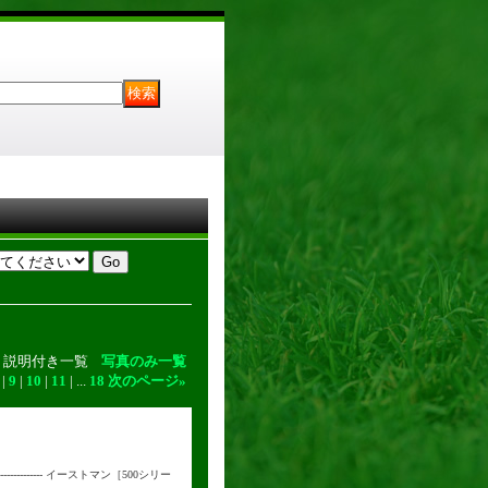
説明付き一覧
写真のみ一覧
|
9
|
10
|
11
|
...
18
次のページ
»
-------------- イーストマン［500シリー