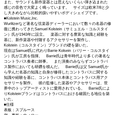
また、サウンドも新作楽器とは思えないくらい弾き込まれた
感じの音色で大変よく鳴っています。 サイズは欧米7/8と少
し大きめながら比較的扱いやすいボディシェイプです。
■Kolstein Music,Inc.
Wurlitzerなど著名な弦楽器ディーラーにおいて数々の名器の修
復に携わってきたSamuel Kolstein（サミュエル・コルスタイ
ン）氏が1943年に設立。 楽器に対する豊富な知識と経験を
基に、新作楽器や付随するアクセサリーを製作し、
Kolstein（コルスタイン）ブランドの礎を築いた。
現在はSamuel氏に代わりBarrie Kolsein（バリー・コルスタイ
ン）氏が工房を指揮。 Barrie氏は青年時代より多くの著名な
コントラバス奏者に師事。 また演奏のみならずコントラバ
ス製作においても研鑽を積んだ。 Barrie氏は父 Samuel氏か
ら学んだ名器の知識と自身が修得したコントラバスに関する
知識や経験を基に、コントラバス本体とコントラバス用アク
セサリーを製作。 彼の監修した楽器やアクセサリーは、世
界中のトップアーティストに愛用されている。 Barrie氏によ
りKolsteinブランドはコントラバスにおける確固たる地位を築
いた。
■仕様
表板：スプルース