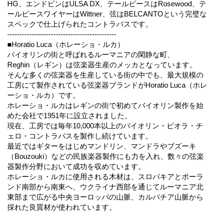
HG、エンドピンはULSA DX、テールピースはRosewood、テ
ールピースワイヤーはWittner、弦はBELCANTOという完璧な
スペックで仕上げられたコントラバスです。
---------------------------------------------
■Horatio Luca（ホレーショ・ルカ）
バイオリンの街と呼ばれるルーマニアの閑静な町、
Reghin（レギン）は弦楽器生産のメッカとなっています。
そんな多くの弦楽器を生産している街の中でも、最大規模の
工房にて製作されている弦楽器ブランドがHoratio Luca（ホレ
ーショ・ルカ）です。
ホレーショ・ルカはレギンの街で初めてバイオリン製作を始
めた会社で1951年に設立されました。
現在、工房では毎年10,000本以上のバイオリン・ビオラ・チ
ェロ・コントラバスを製作し続けています。
最近ではギターをはじめマンドリン、マンドラやブズーキ
（Bouzouki）などの民族楽器製作にも力を入れ、数々の弦楽
器製作分野において成功を収めています。
ホレーショ・ルカに使用される木材は、スロバキアとポーラ
ンド南部から南東へ、ウクライナ西部を通じてルーマニア北
東部まで広がる中央ヨーロッパの山脈、カルパチア山脈から
採れた良質材が使われています。