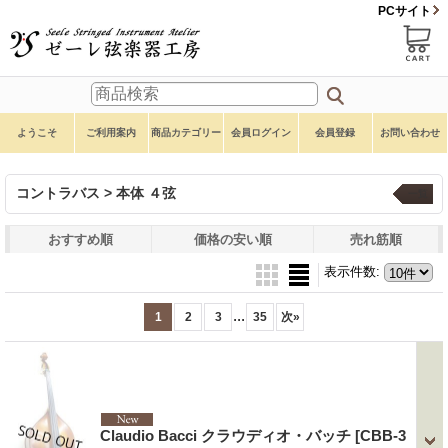
PCサイト
ようこそ
ご利用案内
商品カテゴリー
会員ログイン
会員登録
お問い合わせ
コントラバス > 本体 ４弦
一覧
おすすめ順
価格の安い順
売れ筋順
表示件数
:
...
1
2
3
35
次
»
Claudio Bacci クラウディオ・バッチ
[CBB-3