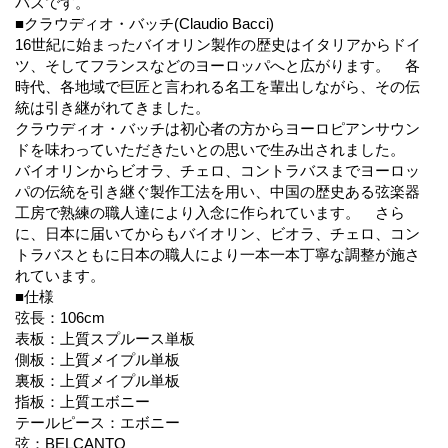
バスです。
■クラウディオ・バッチ(Claudio Bacci)
16世紀に始まったバイオリン製作の歴史はイタリアからドイ
ツ、そしてフランスなどのヨーロッパへと広がります。 各
時代、各地域で巨匠と言われる名工を輩出しながら、その伝
統は引き継がれてきました。
クラウディオ・バッチは初心者の方からヨーロピアンサウン
ドを味わっていただきたいとの思いで生み出されました。
バイオリンからビオラ、チェロ、コントラバスまでヨーロッ
パの伝統を引き継ぐ製作工法を用い、中国の歴史ある弦楽器
工房で熟練の職人達により入念に作られています。 さら
に、日本に届いてからもバイオリン、ビオラ、チェロ、コン
トラバスともに日本の職人により一本一本丁寧な調整が施さ
れています。
■仕様
弦長：106cm
表板：上質スプルース単板
側板：上質メイプル単板
裏板：上質メイプル単板
指板：上質エボニー
テールピース：エボニー
弦：BELCANTO