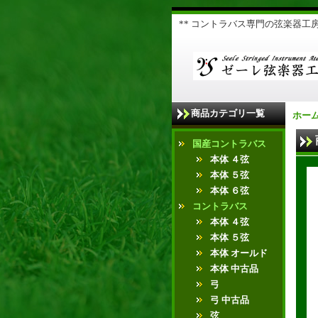
** コントラバス専門の弦楽器工房 
商品カテゴリ一覧
ホー
国産コントラバス
本体 ４弦
本体 ５弦
本体 ６弦
コントラバス
本体 ４弦
本体 ５弦
本体 オールド
本体 中古品
弓
弓 中古品
弦