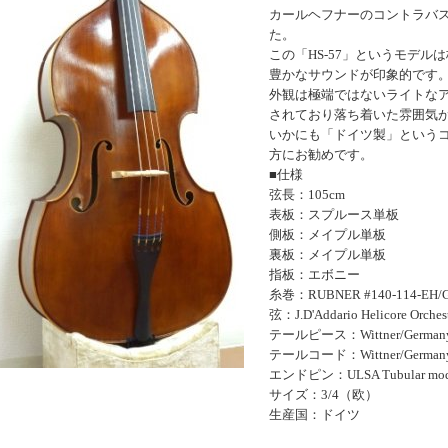
カールヘフナーのコントラバ
た。
この「HS-57」というモデル
豊かなサウンドが印象的です
外観は極端ではないライトな
されており落ち着いた雰囲気
いかにも「ドイツ製」という
方にお勧めです。
■仕様
弦長：105cm
表板：スプルース単板
側板：メイプル単板
裏板：メイプル単板
指板：エボニー
糸巻：RUBNER #140-114-EH/G
弦：J.D'Addario Helicore Orchest
テールピース：Wittner/German
テールコード：Wittner/German
エンドピン：ULSA Tubular mode
サイズ：3/4（欧）
生産国：ドイツ