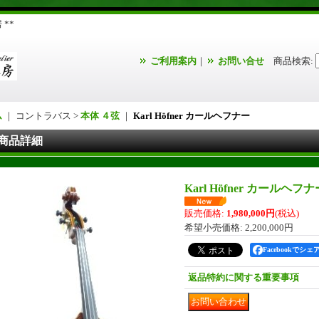
**
ご利用案内
｜
お問い合せ
商品検索
:
ム
｜ コントラバス >
本体 ４弦
｜
Karl Höfner カールヘフナー
商品詳細
Karl Höfner カールヘフ
販売価格
:
1,980,000円
(税込)
希望小売価格
:
2,200,000円
Facebookでシェ
返品特約に関する重要事項