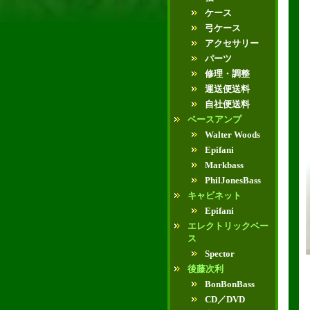
ケース
弓ケース
アクセサリー
パーツ
修理・調整
運送便送料
自社便送料
ベースアンプ
Walter Woods
Epifani
Markbass
PhilJonesBass
キャビネット
Epifani
エレクトリックベー
ス
Spector
後藤次利
BonBonBass
CD／DVD