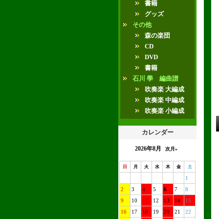
書籍
グッズ
その他
森の楽団
CD
DVD
書籍
石川 學 編曲譜
吹奏楽 大編成
吹奏楽 中編成
吹奏楽 小編成
カレンダー
2026年8月
次月»
日
月
火
水
木
金
土
1
2
3
4
5
6
7
8
9
10
11
12
13
14
15
16
17
18
19
20
21
22