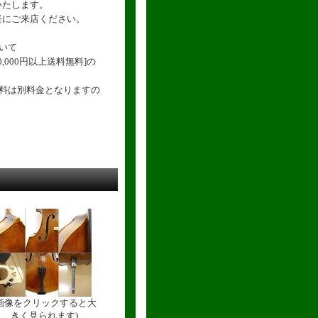
いたします。
軽にご来店ください。
いて
,000円以上送料無料]の
送料は別料金となりますの
(画像をクリックすると大
きく見られます)