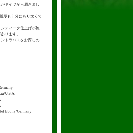
スがドイツから届きまし
は板厚も十分にあり太くて
。
アンティーク仕上げが施
があります。
コントラバスをお探しの
ermany
ra/U.S.A.
y
y
l Ebony/Germany