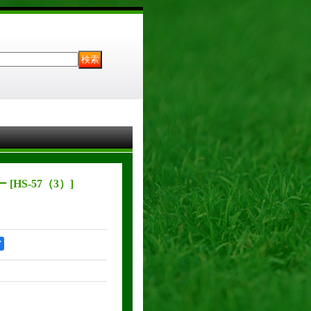
ナー
[
HS-57（3）
]
ア