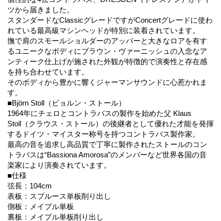
ツから届きました。
スタンダードなClassicグレードですがConcertグレードに使わ
れている最高級マシンヘッドが特別に装着されています。
撫で肩のスモールショルダーのアッパーと大きなロアを有す
るユニークなボディにブラウン・ヴァーニッシュの入念なア
ンティーク仕上げが施された外観が特徴的で演奏性と存在感
を持ち合わせています。
そのボディから豊かに響くジャーマンサウンドに心惹かれま
す。
■Björn Stoll（ビョルン・ストール）
1964年にチェロとコントラバスの製作を始めた父 Klaus
Stoll（クラウス・ストール）の後継者として優れた才能を発揮
するドイツ・マイスター称号を持つコントラバス製作家。
最高の音を追求し高品質で丁寧に製作されたストールのコン
トラバスは“Bassiona Amorosa”のメンバーなど世界各国の音
楽家により演奏されています。
■仕様
弦長：104cm
表板：スプルース単板削り出し
側板：メイプル単板
裏板：メイプル単板削り出し