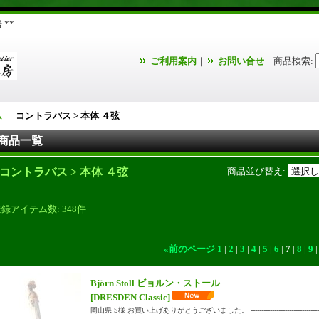
**
ご利用案内
｜
お問い合せ
商品検索
:
ム
｜
コントラバス > 本体 ４弦
商品一覧
コントラバス > 本体 ４弦
商品並び替え
:
登録アイテム数
:
348件
«
前のページ
1
|
2
|
3
|
4
|
5
|
6
|
7
|
8
|
9
Björn Stoll ビョルン・ストール
[DRESDEN Classic]
岡山県 S様 お買い上げありがとうございました。 ------------------------------