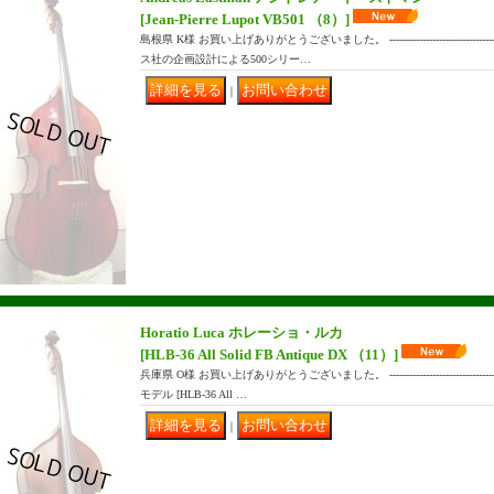
[Jean-Pierre Lupot VB501 （8）]
島根県 K様 お買い上げありがとうございました。 ------------------------------
ス社の企画設計による500シリー…
｜
Horatio Luca ホレーショ・ルカ
[HLB-36 All Solid FB Antique DX （11）]
兵庫県 O様 お買い上げありがとうございました。 ------------------------------
モデル [HLB-36 All …
｜