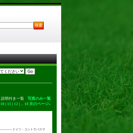
説明付き一覧
写真のみ一覧
|
10
|
11
|
12
|
...
18
次のページ
»
--------------- ドイツ・コントラバスマ