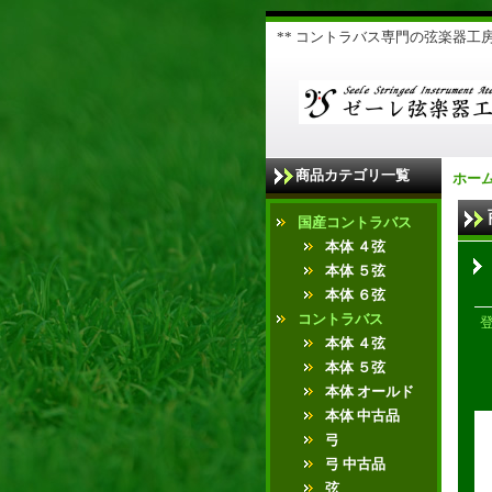
** コントラバス専門の弦楽器工房 
商品カテゴリ一覧
ホー
国産コントラバス
本体 ４弦
本体 ５弦
本体 ６弦
コントラバス
本体 ４弦
本体 ５弦
本体 オールド
本体 中古品
弓
弓 中古品
弦