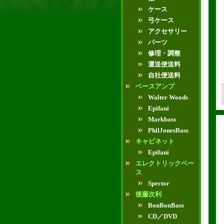
ケース
弓ケース
アクセサリー
パーツ
修理・調整
運送便送料
自社便送料
ベースアンプ
Walter Woods
Epifani
Markbass
PhilJonesBass
キャビネット
Epifani
エレクトリックベー
ス
Spector
後藤次利
BonBonBass
CD／DVD