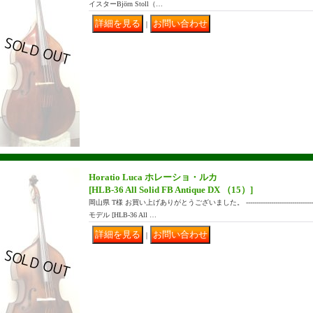
イスターBjörn Stoll（…
｜
Horatio Luca ホレーショ・ルカ
[HLB-36 All Solid FB Antique DX （15）]
岡山県 T様 お買い上げありがとうございました。 ------------------------------
モデル [HLB-36 All …
｜