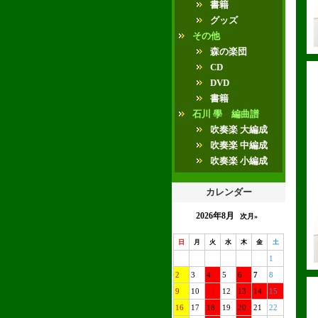
書籍
グッズ
その他
森の楽団
CD
DVD
書籍
石川 學 編曲譜
吹奏楽 大編成
吹奏楽 中編成
吹奏楽 小編成
カレンダー
2026年8月
次月»
日
月
火
水
木
金
土
1
2
3
4
5
6
7
8
9
10
11
12
13
14
15
16
17
18
19
20
21
22