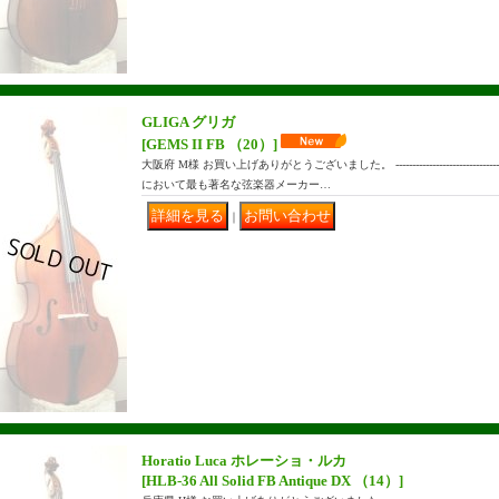
GLIGA グリガ
[GEMS II FB （20）]
大阪府 M様 お買い上げありがとうございました。 ------------------------------
において最も著名な弦楽器メーカー…
｜
Horatio Luca ホレーショ・ルカ
[HLB-36 All Solid FB Antique DX （14）]