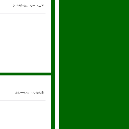
--------------- グリガ社は、ルーマニア
---------------- ホレーショ・ルカの主