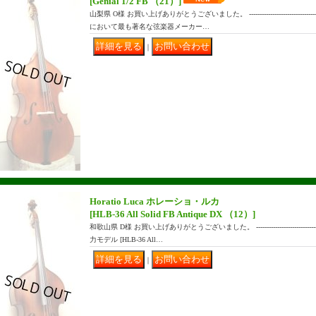
[Genial 1/2 FB （21）]
山梨県 O様 お買い上げありがとうございました。 ------------------------------
において最も著名な弦楽器メーカー…
｜
Horatio Luca ホレーショ・ルカ
[HLB-36 All Solid FB Antique DX （12）]
和歌山県 D様 お買い上げありがとうございました。 -----------------------------
力モデル [HLB-36 All…
｜