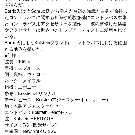
を積んだ。
Barrie氏は父 Samuel氏から学んだ名器の知識と自身が修得し
たコントラバスに関する知識や経験を基にコントラバス本体
とコントラバス用アクセサリーを製作。 彼の監修した楽器
やアクセサリーは世界中のトップアーティストに愛用されて
いる。
Barrie氏によりKolsteinブランドはコントラバスにおける確固
たる地位を築いた。
■仕様
弦長：106cm
表板：スプルース
側、裏板：ウィロー
ネック：メイプル
指板：エボニー
糸巻：Kolsteinオリジナル
テールピース：Kolsteinアジャスター付（エボニー）
駒：木製アジャスター付き
エンドピン：Kolstein Fendtモデル
弦：Kolstein HERITAGE
サイズ：7/8（欧米サイズ）
生産国：New York U.S.A.