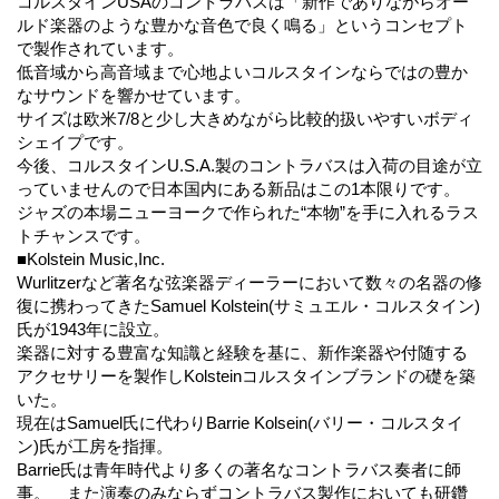
コルスタインUSAのコントラバスは「新作でありながらオー
ルド楽器のような豊かな音色で良く鳴る」というコンセプト
で製作されています。
低音域から高音域まで心地よいコルスタインならではの豊か
なサウンドを響かせています。
サイズは欧米7/8と少し大きめながら比較的扱いやすいボディ
シェイプです。
今後、コルスタインU.S.A.製のコントラバスは入荷の目途が立
っていませんので日本国内にある新品はこの1本限りです。
ジャズの本場ニューヨークで作られた“本物”を手に入れるラス
トチャンスです。
■Kolstein Music,Inc.
Wurlitzerなど著名な弦楽器ディーラーにおいて数々の名器の修
復に携わってきたSamuel Kolstein(サミュエル・コルスタイン)
氏が1943年に設立。
楽器に対する豊富な知識と経験を基に、新作楽器や付随する
アクセサリーを製作しKolsteinコルスタインブランドの礎を築
いた。
現在はSamuel氏に代わりBarrie Kolsein(バリー・コルスタイ
ン)氏が工房を指揮。
Barrie氏は青年時代より多くの著名なコントラバス奏者に師
事。 また演奏のみならずコントラバス製作においても研鑽