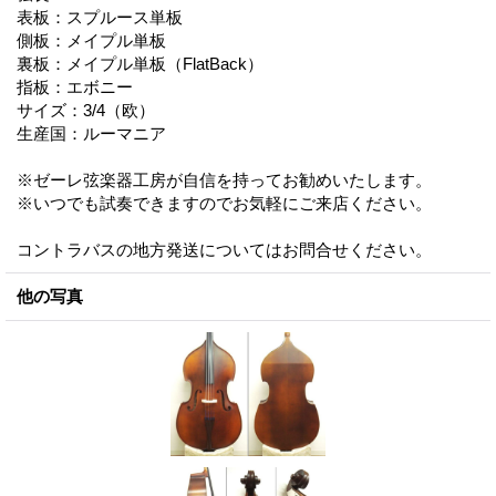
表板：スプルース単板
側板：メイプル単板
裏板：メイプル単板（FlatBack）
指板：エボニー
サイズ：3/4（欧）
生産国：ルーマニア
※ゼーレ弦楽器工房が自信を持ってお勧めいたします。
※いつでも試奏できますのでお気軽にご来店ください。
コントラバスの地方発送についてはお問合せください。
他の写真