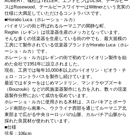
AUBERT、魂柱はTELLER、エンドピンはULSA、テールピー
スはRosewood、テールピースワイヤーはWittnerという充実の
仕様に大満足していただけるコントラバスです。
■Horatio Luca（ホレーショ・ルカ）
バイオリンの街と呼ばれるルーマニアの閑静な町、
Reghin（レギン）は弦楽器生産のメッカとなっています。
そんな多くの弦楽器を生産している街の中でも、最大規模の
工房にて製作されている弦楽器ブランドがHoratio Luca（ホレ
ーショ・ルカ）です。
ホレーショ・ルカはレギンの街で初めてバイオリン製作を始
めた会社で1951年に設立されました。
現在、工房では毎年10,000本以上のバイオリン・ビオラ・チ
ェロ・コントラバスを製作し続けています。
最近ではギターをはじめマンドリン、マンドラやブズーキ
（Bouzouki）などの民族楽器製作にも力を入れ、数々の弦楽
器製作分野において成功を収めています。
ホレーショ・ルカに使用される木材は、スロバキアとポーラ
ンド南部から南東へ、ウクライナ西部を通じてルーマニア北
東部まで広がる中央ヨーロッパの山脈、カルパチア山脈から
採れた良質材が使われています。
■仕様
弦長：106cm