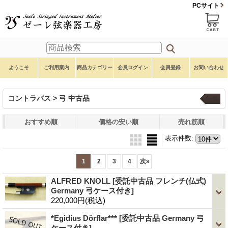
PCサイト
ようこそ
ご利用案内
商品カテゴリー
会員ログイン
会員登録
お問い合わせ
コントラバス > 弓 中古品
一覧
おすすめ順
価格の安い順
売れ筋順
表示件数
:
1
2
3
4
次
»
ALFRED KNOLL
[委託中古品 フレンチ(仏式)
Germany 弓ケース付き]
220,000円
(税込)
*Egidius Dörflar***
[委託中古品 Germany 弓
ケース付き]