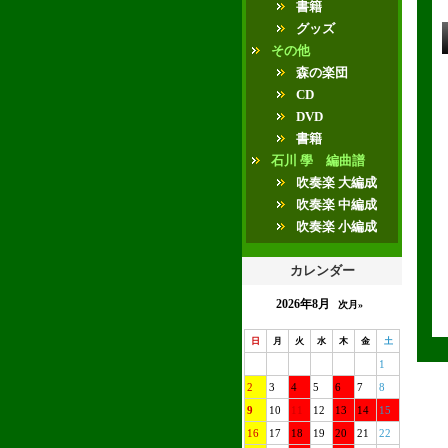
書籍
グッズ
その他
森の楽団
CD
DVD
書籍
石川 學 編曲譜
吹奏楽 大編成
吹奏楽 中編成
吹奏楽 小編成
カレンダー
2026年8月
次月»
日
月
火
水
木
金
土
1
2
3
4
5
6
7
8
9
10
11
12
13
14
15
16
17
18
19
20
21
22