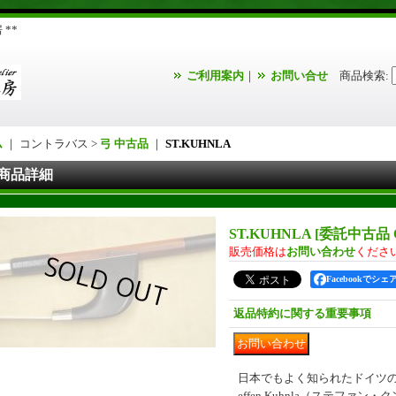
**
ご利用案内
｜
お問い合せ
商品検索
:
ム
｜ コントラバス >
弓 中古品
｜
ST.KUHNLA
商品詳細
ST.KUHNLA
[
委託中古品 Oc
販売価格は
お問い合わせ
くださ
Facebookでシェ
返品特約に関する重要事項
日本でもよく知られたドイツの
effen Kuhnla（ステファ