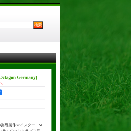
tagon Germany
]
い。
ア
楽弓製作マイスター、St
ン・クンラ）のコントラバス弓