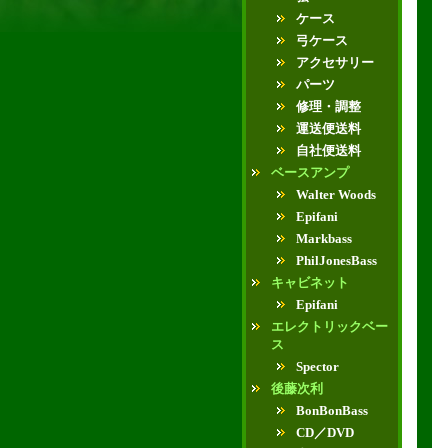
ケース
弓ケース
アクセサリー
パーツ
修理・調整
運送便送料
自社便送料
ベースアンプ
Walter Woods
Epifani
Markbass
PhilJonesBass
キャビネット
Epifani
エレクトリックベー
ス
Spector
後藤次利
BonBonBass
CD／DVD