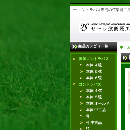
** コントラバス専門の弦楽器工房 
商品カテゴリ一覧
ホー
国産コントラバス
本体 ４弦
本体 ５弦
本体 ６弦
コントラバス
本体 ４弦
本体 ５弦
本体 オールド
本体 中古品
弓
弓 中古品
弦