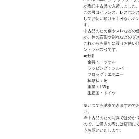
が委託中古品で入荷しました
この弓はバランス、レスポン
してお使い頂ける十分なポテ
す。
中古品のため傷やスレなどの
が、棹の変形や割れなどのダ
これからも長年に渡りお使い
ントラバス弓です。
■仕様
金具：ニッケル
ラッピング：シルバー
フロッグ：エボニー
棹形状：角
重量：135ｇ
生産国：ドイツ
※いつでも試奏できますので
い。
※中古品のため写真では分か
ので、ご購入の際には店頭に
うお願いいたします。