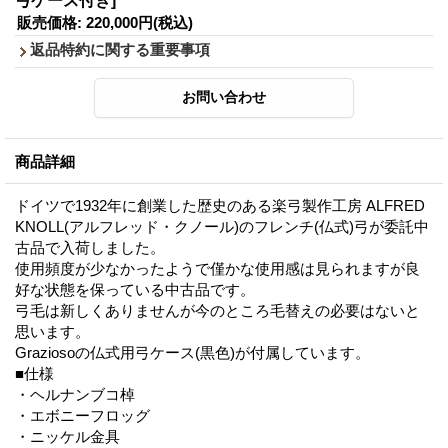
弓ケース付き]
販売価格
:
220,000円
(税込)
返品特約に関する重要事項
商品詳細
ドイツで1932年に創業した歴史のある楽弓製作工房 ALFRED
KNOLL(アルフレッド・クノール)のフレンチ(仏式)弓が委託中
古品で入荷しました。
使用頻度が少なかったようで僅かな使用感は見られますが良
好な状態を保っている中古品です。
弓毛は新しくありませんが今のところ毛替えの必要はないと
思います。
Graziosoの仏式用弓ケース(黒色)が付属しています。
■仕様
・ヘルナンブコ棹
・エボニーフロッグ
・ニッケル金具