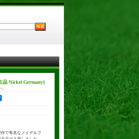
 Nickel Germany
]
い。
ア
製作で有名なノイデルフ
中古品で入荷しました。