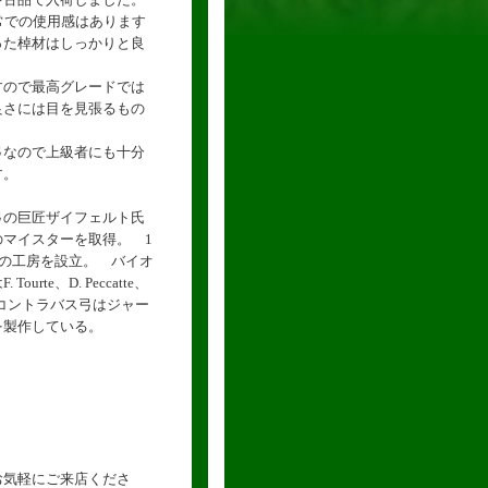
常での使用感はあります
った棹材はしっかりと良
すので最高グレードでは
良さには目を見張るもの
弓なので上級者にも十分
す。
弓の巨匠ザイフェルト氏
マイスターを取得。 1
分の工房を設立。 バイオ
rte、D. Peccatte、
あり、コントラバス弓はジャー
を製作している。
お気軽にご来店くださ