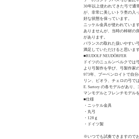
30年以上使われてきた弓で通
が、非常に美しいトラ杢の入
好な状態を保っています。
ニッケル金具が使われていま
ありませんが、当時の棹材の
があります。
バランスの取れた扱いやすい
満足していただけると思いま
■RUDOLF NEUDÖRFER
ドイツのニュルンベルクでは
より弓製作を学び、弓製作家の
973年、ブーベンロイトで自
リン、ビオラ、チェロの弓ではF. Tou
E. Sartory の各モデルが
マンモデルとフレンチモデル
■仕様
・ニッケル金具
・丸弓
・128ｇ
・ドイツ製
※いつでも試奏できますので