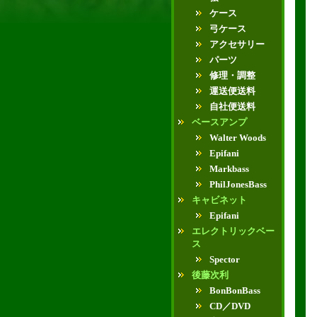
ケース
弓ケース
アクセサリー
パーツ
修理・調整
運送便送料
自社便送料
ベースアンプ
Walter Woods
Epifani
Markbass
PhilJonesBass
キャビネット
Epifani
エレクトリックベー
ス
Spector
後藤次利
BonBonBass
CD／DVD