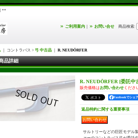
**
ご利用案内
｜
お問い合せ
商品検索
:
ム
｜ コントラバス >
弓 中古品
｜
R. NEUDÖRFER
商品詳細
R. NEUDÖRFER
[
委託中古品
販売価格は
お問い合わせ
くださ
Facebookでシェ
返品特約に関する重要事項
サルトリーなどの巨匠モデル
ァーのコントラバス弓が委託