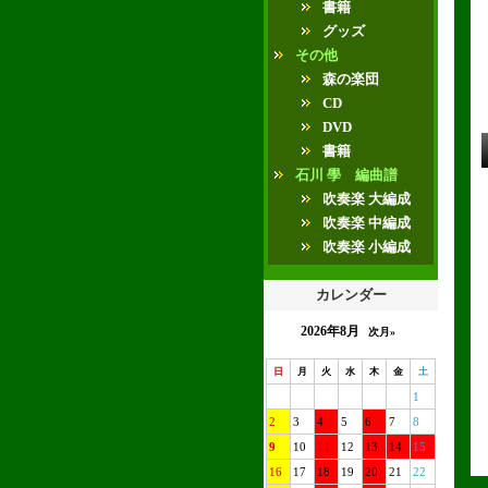
書籍
グッズ
その他
森の楽団
CD
DVD
書籍
石川 學 編曲譜
吹奏楽 大編成
吹奏楽 中編成
吹奏楽 小編成
カレンダー
2026年8月
次月»
日
月
火
水
木
金
土
1
2
3
4
5
6
7
8
9
10
11
12
13
14
15
16
17
18
19
20
21
22