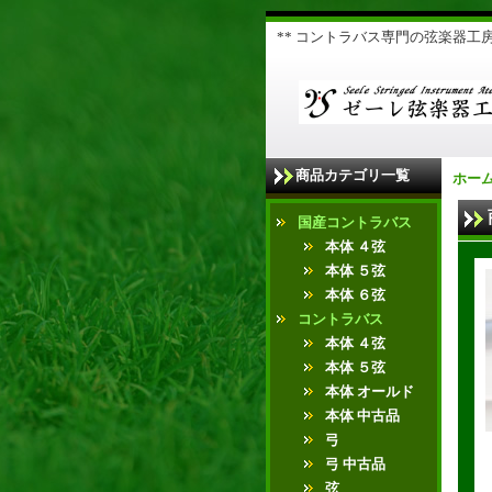
** コントラバス専門の弦楽器工房 
商品カテゴリ一覧
ホー
国産コントラバス
本体 ４弦
本体 ５弦
本体 ６弦
コントラバス
本体 ４弦
本体 ５弦
本体 オールド
本体 中古品
弓
弓 中古品
弦