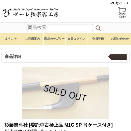
PCサイト
ようこそ
ご利用案内
商品カテゴリー
会員ログイン
会員登録
お問い合わせ
商品詳細
弓 中古品
杉藤楽弓社
[委託中古極上品 M1G SP 弓ケース付き]