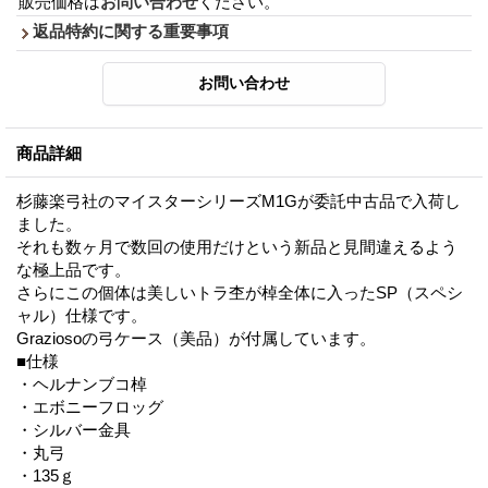
販売価格は
お問い合わせ
ください。
返品特約に関する重要事項
商品詳細
杉藤楽弓社のマイスターシリーズM1Gが委託中古品で入荷し
ました。
それも数ヶ月で数回の使用だけという新品と見間違えるよう
な極上品です。
さらにこの個体は美しいトラ杢が棹全体に入ったSP（スペシ
ャル）仕様です。
Graziosoの弓ケース（美品）が付属しています。
■仕様
・ヘルナンブコ棹
・エボニーフロッグ
・シルバー金具
・丸弓
・135ｇ