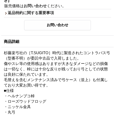
き]
販売価格は
お問い合わせ
ください。
返品特約に関する重要事項
商品詳細
杉藤楽弓社の［T.SUGITO］時代に製造されたコントラバス弓
（型番不明）が委託中古品で入荷しました。
傷やスレ等の使用感はありますが大きなダメージなどの損傷
は一切なく、棹には十分な反りが残っており弓としての状態
は良好に保たれています。
毛替えを含むメンテナンス済みで弓ケース（並上）も付属し
ており大変お買い得です。
■仕様
・ヘルナンブコ棹
・ローズウッドフロッグ
・ニッケル金具
・丸弓