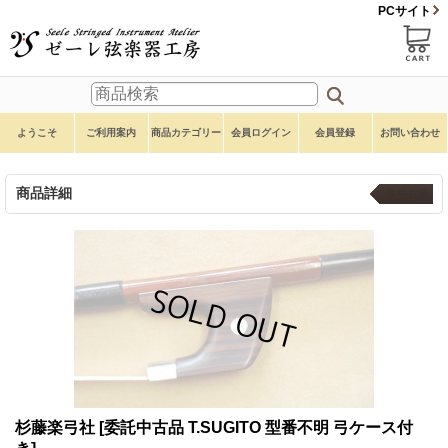
PCサイト
ようこそ
ご利用案内
商品カテゴリー
会員ログイン
会員登録
お問い合わせ
商品詳細
弓 中古品
杉藤楽弓社
[委託中古品 T.SUGITO 型番不明 弓ケース付