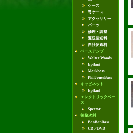
ケース
弓ケース
アクセサリー
パーツ
修理・調整
運送便送料
自社便送料
ベースアンプ
Walter Woods
Epifani
Markbass
PhilJonesBass
キャビネット
Epifani
エレクトリックベー
ス
Spector
後藤次利
BonBonBass
CD／DVD