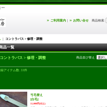
**
ご利用案内
｜
お問い合せ
商品検索
:
ム
｜
コントラバス > 修理・調整
商品一覧
コントラバス > 修理・調整
商品並び替え
:
登録アイテム数
:
33件
弓毛替え
[白毛]
11,000円
(税込)