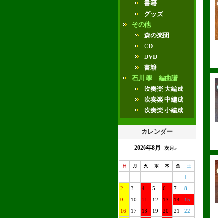
書籍
グッズ
その他
森の楽団
CD
DVD
書籍
石川 學 編曲譜
吹奏楽 大編成
吹奏楽 中編成
吹奏楽 小編成
カレンダー
2026年8月
次月»
日
月
火
水
木
金
土
1
2
3
4
5
6
7
8
9
10
11
12
13
14
15
16
17
18
19
20
21
22