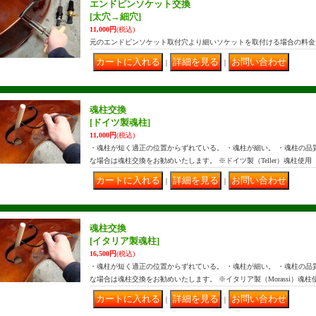
エンドピンソケット交換
[太穴→細穴]
11,000円
(税込)
元のエンドピンソケット取付穴より細いソケットを取付ける場合の料金
｜
｜
魂柱交換
[ドイツ製魂柱]
11,000円
(税込)
・魂柱が短く適正の位置からずれている。 ・魂柱が細い。 ・魂柱の品質
な場合は魂柱交換をお勧めいたします。 ※ドイツ製（Teller）魂柱使用
｜
｜
魂柱交換
[イタリア製魂柱]
16,500円
(税込)
・魂柱が短く適正の位置からずれている。 ・魂柱が細い。 ・魂柱の品質
な場合は魂柱交換をお勧めいたします。 ※イタリア製（Morassi）魂柱
｜
｜