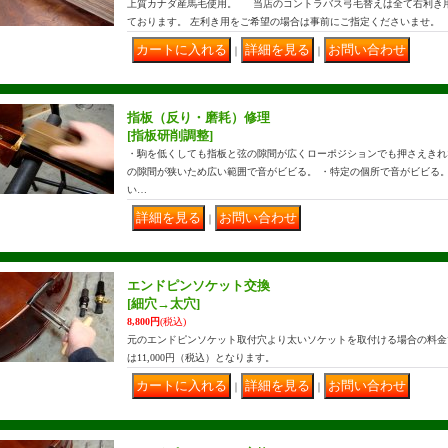
上質カナダ産馬毛使用。 当店のコントラバス弓毛替えは全て右利き
ております。 左利き用をご希望の場合は事前にご指定くださいませ。
｜
｜
指板（反り・磨耗）修理
[指板研削調整]
・駒を低くしても指板と弦の隙間が広くローポジションでも押さえきれ
の隙間が狭いため広い範囲で音がビビる。 ・特定の個所で音がビビる。
い…
｜
エンドピンソケット交換
[細穴→太穴]
8,800円
(税込)
元のエンドピンソケット取付穴より太いソケットを取付ける場合の料金
は11,000円（税込）となります。
｜
｜