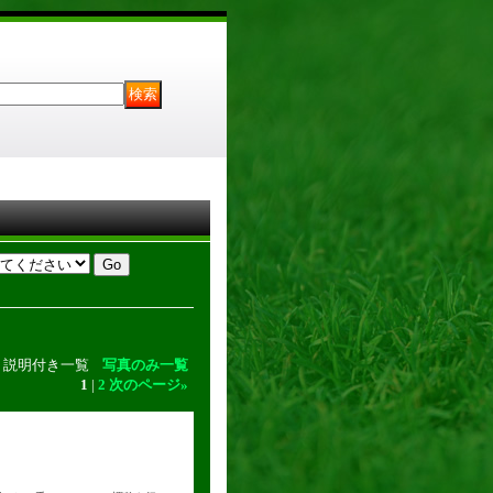
説明付き一覧
写真のみ一覧
1
|
2
次のページ
»