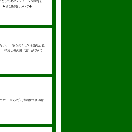
用として毛のテンション調整を行っ
 ◆修理期間について◆ …
ない。 ・駒を高くしても指板と弦
 ・指板に弦の跡（溝）ができて
です。 ※元の穴が極端に細い場合