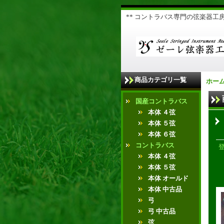
** コントラバス専門の弦楽器工房 
商品カテゴリ一覧
ホー
国産コントラバス
本体 ４弦
本体 ５弦
本体 ６弦
コントラバス
本体 ４弦
本体 ５弦
本体 オールド
本体 中古品
弓
弓 中古品
弦