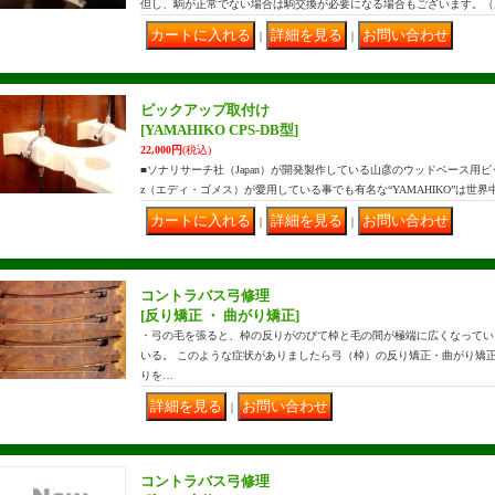
但し、駒が正常でない場合は駒交換が必要になる場合もございます。（
｜
｜
ピックアップ取付け
[YAMAHIKO CPS-DB型]
22,000円
(税込)
■ソナリサーチ社（Japan）が開発製作している山彦のウッドベース用ピック
z（エディ・ゴメス）が愛用している事でも有名な“YAMAHIKO”は世
｜
｜
コントラバス弓修理
[反り矯正 ・ 曲がり矯正]
・弓の毛を張ると、棹の反りがのびて棹と毛の間が極端に広くなってい
いる。 このような症状がありましたら弓（棹）の反り矯正・曲がり矯
りを…
｜
コントラバス弓修理