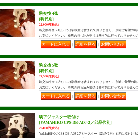
駒交換 4弦
[駒代別]
22,000円
(税込)
駒交換料金（4弦）には駒代金は含まれておりません。 別途ご希望の
お支払いください。 ※駒の持ち込み交換は基本的に行っておりません
｜
｜
駒交換 5弦
[駒代別]
27,500円
(税込)
駒交換料金（5弦）には駒代金は含まれておりません。 別途ご希望の
お支払いください。 ※駒の持ち込み交換は基本的に行っておりません
｜
｜
駒アジャスター取付け
[YAMAHIKO CPS-DB-ADJ-2／部品代別]
22,000円
(税込)
YAMAHIKOのCPS-DB-ADJ-2アジャスター（部品代別）を駒に取