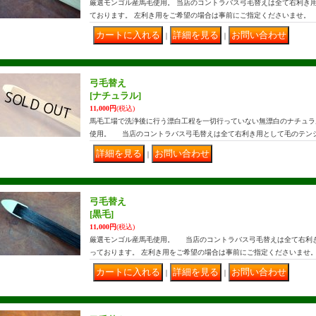
厳選モンゴル産馬毛使用。 当店のコントラバス弓毛替えは全て右利き
ております。 左利き用をご希望の場合は事前にご指定くださいませ。
｜
｜
弓毛替え
[ナチュラル]
11,000円
(税込)
馬毛工場で洗浄後に行う漂白工程を一切行っていない無漂白のナチュラ
使用。 当店のコントラバス弓毛替えは全て右利き用として毛のテンシ
｜
弓毛替え
[黒毛]
11,000円
(税込)
厳選モンゴル産馬毛使用。 当店のコントラバス弓毛替えは全て右利
っております。 左利き用をご希望の場合は事前にご指定くださいませ
｜
｜