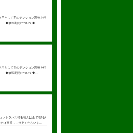
き用として毛のテンション調整を行
。 ◆修理期間について◆…
き用として毛のテンション調整を行
。 ◆修理期間について◆…
コントラバス弓毛替えは全て右利き
場合は事前にご指定くださいま…