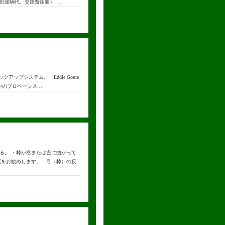
別途駒代、交換費用要） …
アップシステム。 Eddie Gome
界中のプロベーシス…
る。 ・棹が右または左に曲がって
正をお勧めします。 弓（棹）の反