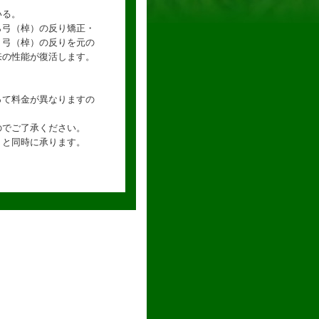
いる。
ら弓（棹）の反り矯正・
 弓（棹）の反りを元の
来の性能が復活します。
って料金が異なりますの
のでご了承ください。
）と同時に承ります。