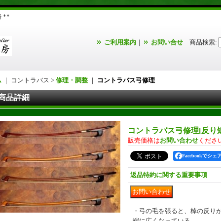
**
ご利用案内
｜
お問い合せ
商品検索
:
ム
｜ コントラバス >
修理・調整
｜
コントラバス弓修理
商品詳細
コントラバス弓修理
[
反り
販売価格は
お問い合わせ
くださ
Facebookでシェ
返品特約に関する重要事項
・弓の毛を張ると、棹の反り
端に広くなっている。