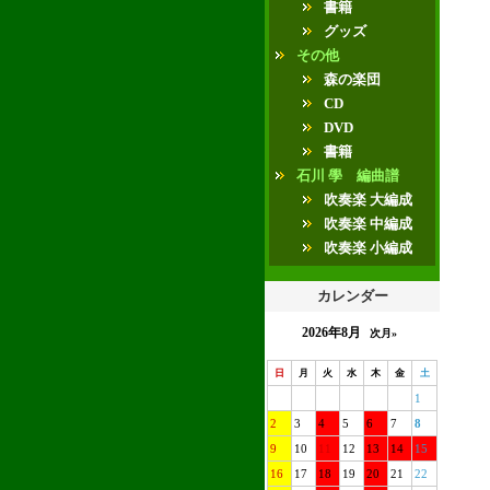
書籍
グッズ
その他
森の楽団
CD
DVD
書籍
石川 學 編曲譜
吹奏楽 大編成
吹奏楽 中編成
吹奏楽 小編成
カレンダー
2026年8月
次月»
日
月
火
水
木
金
土
1
2
3
4
5
6
7
8
9
10
11
12
13
14
15
16
17
18
19
20
21
22