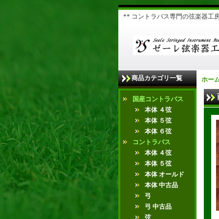
** コントラバス専門の弦楽器工房 
商品カテゴリ一覧
ホー
国産コントラバス
本体 ４弦
本体 ５弦
本体 ６弦
コントラバス
本体 ４弦
本体 ５弦
本体 オールド
本体 中古品
弓
弓 中古品
弦