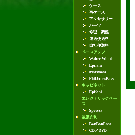
ケース
弓ケース
アクセサリー
パーツ
修理・調整
運送便送料
自社便送料
ベースアンプ
Walter Woods
Epifani
Markbass
PhilJonesBass
キャビネット
Epifani
エレクトリックベー
ス
Spector
後藤次利
BonBonBass
CD／DVD