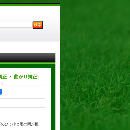
矯正 ・ 曲がり矯正
]
い。
ア
がのびて棹と毛の間が極