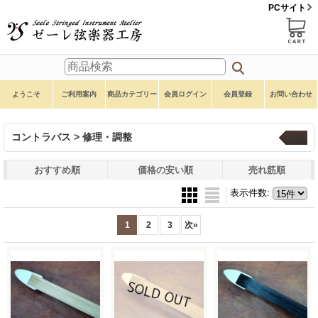
PCサイト
ようこそ
ご利用案内
商品カテゴリー
会員ログイン
会員登録
お問い合わせ
コントラバス > 修理・調整
一覧
おすすめ順
価格の安い順
売れ筋順
表示件数
:
1
2
3
次
»