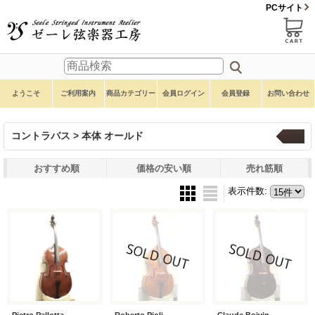
PCサイト
ようこそ
ご利用案内
商品カテゴリー
会員ログイン
会員登録
お問い合わせ
コントラバス > 本体 オールド
一覧
おすすめ順
価格の安い順
売れ筋順
表示件数
:
Pietro Pallotta
Roberto Pioli
Claude Boivin