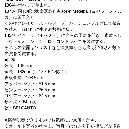
1864年ボヘミア生まれ。
1879年同じ町の弦楽器製作家Josef Metelka（ヨセフ・メテル
カ）に弟子入り。
その後グレイザーズドルフ、プラハ、シュンブルグにて修業
を積み、1888年に生まれ故郷に戻る。
1894年イチーン（ボヘミア）に自らの工房を開き、素晴らし
いヴァイオリン、チェロ、コントラバスを製作する。
それらの楽器はソリストなど演奏家からも高く評価され数々
の賞を受賞する。
■仕様
弦長：106.5cm
全長：182cm（エンドピン除く）
表板全長：108.5ｃｍ
アッパーバウツ：51.5ｃｍ
センターバウツ：36.5ｃｍ
ロウアーバウツ：64.5ｃｍ
サイズ：3/4（欧）
弦：BELCANTO
※随時試奏できますのでお気軽にご来店ください。
※オールド楽器の特性上、写真では分かり難い傷などが多数