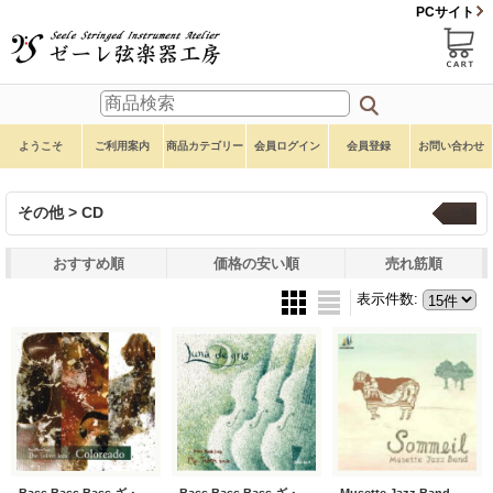
PCサイト
ようこそ
ご利用案内
商品カテゴリー
会員ログイン
会員登録
お問い合わせ
その他 > CD
一覧
おすすめ順
価格の安い順
売れ筋順
表示件数
:
Bass Bass Bass ざ・低音一家
Bass Bass Bass ざ・低音一家
Musette Jazz Band