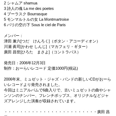
2 シャムア shamua
3 詩人の魂 La me des poetes
4 ブーラスク Bourrasque
5 モンマルトルの女 La Montmartroise
6 パリの空の下 Sous le ciel de Paris
メンバー：
津田 兼六[つだ けんろく]（ボタン・アコーディオン）
川瀬 眞司[かわせ しんじ]（マカフェリ・ギター）
廣田 昌世[ひろた まさよ]（コントラバス）
発売日：2006年12月3日
制作：おーらいレコード 定価1000円(税込)
2006年末、ミュゼット・ジャズ・バンドの新しいCDがおーら
いレコードより発売されました。
今回はミニアルバムで6曲入りで、古いミュゼットの曲やシャ
ンソンのナンバー、フレンチポップス、オリジナルなどジャ
ズアレンジした演奏が収録されています。
・・・・・・・・・・・・・・・・・・・・・・・・廣田 昌