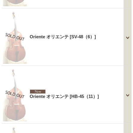
Oriente オリエンテ
[SV-48（6）]
Oriente オリエンテ
[HB-45（11）]