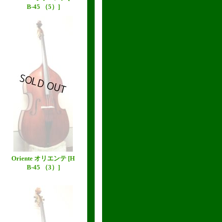
B-45 （5）]
Oriente オリエンテ
[H
B-45 （3）]