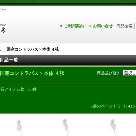
**
ご利用案内
｜
お問い合せ
商品検索
:
ム
｜
国産コントラバス > 本体 ４弦
商品一覧
国産コントラバス > 本体 ４弦
商品並び替え
:
登録アイテム数
:
323件
«
前のページ
1
|
2
|
3
|
4
|
5