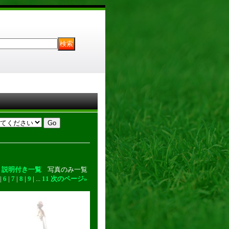
説明付き一覧
写真のみ一覧
|
6
|
7
|
8
|
9
|
...
11
次のページ
»