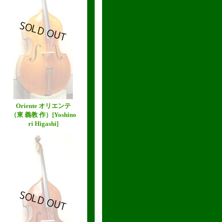
Oriente オリエンテ
（東 義教 作）
[Yoshino
ri Higashi]