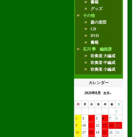
書籍
グッズ
その他
森の楽団
CD
DVD
書籍
石川 學 編曲譜
吹奏楽 大編成
吹奏楽 中編成
吹奏楽 小編成
カレンダー
2026年8月
次月»
日
月
火
水
木
金
土
1
2
3
4
5
6
7
8
9
10
11
12
13
14
15
16
17
18
19
20
21
22