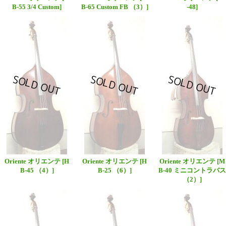
B-55 3/4 Custom]
B-65 Custom FB （3）]
-48]
Oriente オリエンテ
[H
Oriente オリエンテ
[H
Oriente オリエンテ
[M
B-45 （4）]
B-25 （6）]
B-40 ミニコントラバス
（2）]