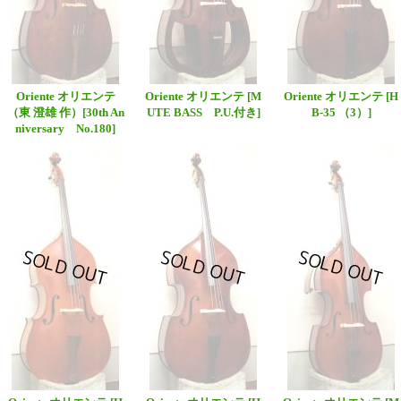
Oriente オリエンテ
Oriente オリエンテ
[M
Oriente オリエンテ
[H
（東 澄雄 作）
[30th An
UTE BASS P.U.付き]
B-35 （3）]
niversary No.180]