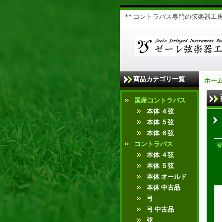
** コントラバス専門の弦楽器工房 
商品カテゴリ一覧
ホー
国産コントラバス
本体 ４弦
本体 ５弦
本体 ６弦
コントラバス
本体 ４弦
本体 ５弦
本体 オールド
本体 中古品
弓
弓 中古品
弦