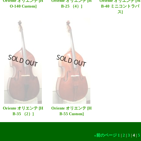
Oriente オリエンテ
[H
Oriente オリエンテ
[H
Oriente オリエンテ
[M
O-140 Custom]
B-25 （4）]
B-40 ミニコントラバ
ス]
Oriente オリエンテ
[H
Oriente オリエンテ
[H
B-35 （2）]
B-55 Custom]
«
前のページ
1
|
2
|
3
|
4
|
5