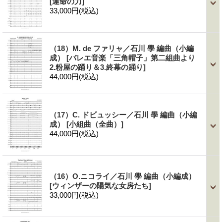
[運命の力]
33,000円
(税込)
（18）M. de ファリャ／石川 學 編曲（小編
成）
[バレエ音楽「三角帽子」第二組曲より
2.粉屋の踊り＆3.終幕の踊り]
44,000円
(税込)
（17）C. ドビュッシー／石川 學 編曲（小編
成）
[小組曲（全曲）]
44,000円
(税込)
（16）O.ニコライ／石川 學 編曲（小編成）
[ウィンザーの陽気な女房たち]
33,000円
(税込)