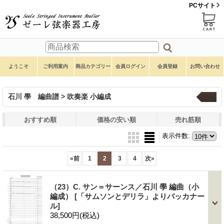
PCサイト
ようこそ
ご利用案内
商品カテゴリー
会員ログイン
会員登録
お問い合わせ
石川 學 編曲譜 > 吹奏楽 小編成
一覧
おすすめ順
価格の安い順
売れ筋順
表示件数
:
«
前
1
2
3
4
次
»
（23）C. サン＝サーンス／石川 學 編曲（小
編成）
[「サムソンとデリラ」よりバッカナー
ル]
38,500円
(税込)