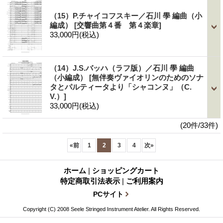
（15）P.チャイコフスキー／石川 學 編曲（小
編成）
[交響曲第４番 第４楽章]
33,000円
(税込)
（14）J.S.バッハ（ラフ版）／石川 學 編曲
（小編成）
[無伴奏ヴァイオリンのためのソナ
タとパルティータより「シャコンヌ」（C.
V.）]
33,000円
(税込)
(20件/33件)
«
前
1
2
3
4
次
»
ホーム
|
ショッピングカート
特定商取引法表示
|
ご利用案内
PCサイト
Copyright (C) 2008 Seele Stringed Instrument Atelier. All Rights Reserved.