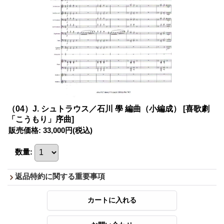
（04）J. シュトラウス／石川 學 編曲（小編成）
[喜歌劇
「こうもり」序曲]
販売価格
:
33,000円
(税込)
数量
:
返品特約に関する重要事項