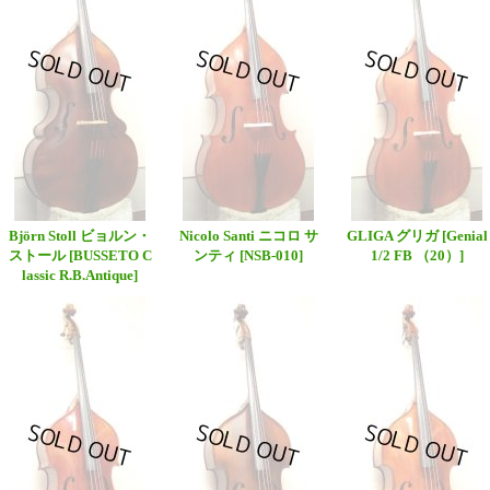
Björn Stoll ビョルン・
Nicolo Santi ニコロ サ
GLIGA グリガ
[Genial
ストール
[BUSSETO C
ンティ
[NSB-010]
1/2 FB （20）]
lassic R.B.Antique]