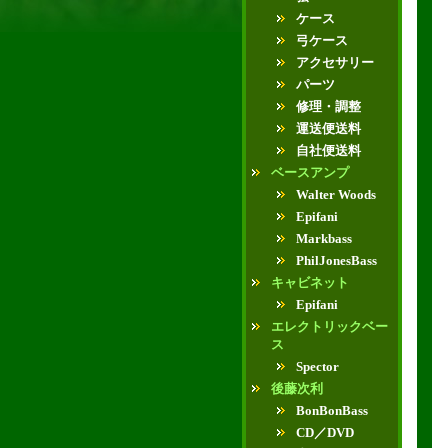
ケース
弓ケース
アクセサリー
パーツ
修理・調整
運送便送料
自社便送料
ベースアンプ
Walter Woods
Epifani
Markbass
PhilJonesBass
キャビネット
Epifani
エレクトリックベー
ス
Spector
後藤次利
BonBonBass
CD／DVD