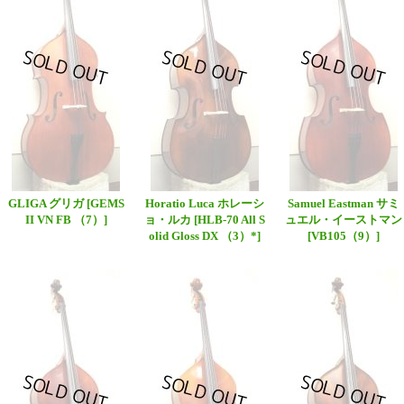
GLIGA グリガ
[GEMS
Horatio Luca ホレーシ
Samuel Eastman サミ
II VN FB （7）]
ョ・ルカ
[HLB-70 All S
ュエル・イーストマン
olid Gloss DX （3）*]
[VB105（9）]