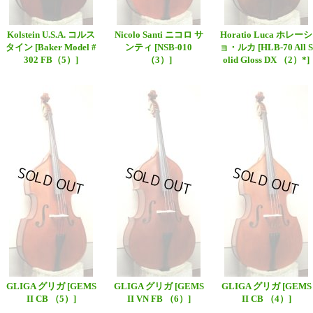
Kolstein U.S.A. コルス
Nicolo Santi ニコロ サ
Horatio Luca ホレーシ
タイン
[Baker Model #
ンティ
[NSB-010
ョ・ルカ
[HLB-70 All S
302 FB（5）]
（3）]
olid Gloss DX （2）*]
GLIGA グリガ
[GEMS
GLIGA グリガ
[GEMS
GLIGA グリガ
[GEMS
II CB （5）]
II VN FB （6）]
II CB （4）]