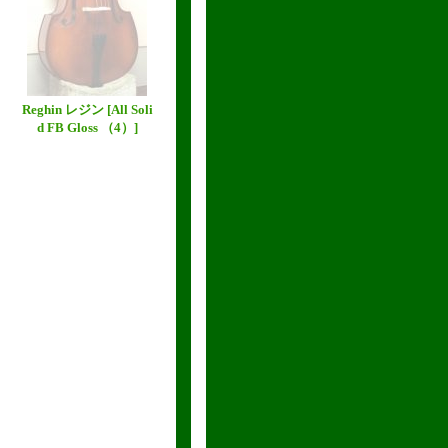
Reghin レジン
[All Soli
d FB Gloss （4）]