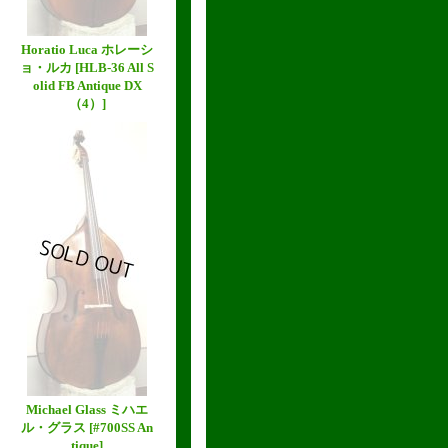
Horatio Luca ホレーシ
ョ・ルカ
[HLB-36 All S
olid FB Antique DX
（4）]
Michael Glass ミハエ
ル・グラス
[#700SS An
tique]