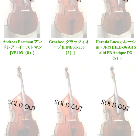
Andreas Eastman アン
Grazioso グラッツィオ
Horatio Luca ホレーシ
ドレア・イーストマン
ーゾ
[FINEST-550
ョ・ルカ
[HLB-36 All S
[VB105（8）]
（2）]
olid FB Antique DX
（5）]