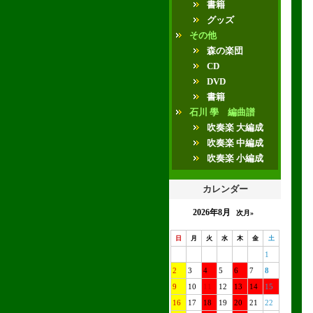
書籍
グッズ
その他
森の楽団
CD
DVD
書籍
石川 學 編曲譜
吹奏楽 大編成
吹奏楽 中編成
吹奏楽 小編成
カレンダー
2026年8月
次月»
日
月
火
水
木
金
土
1
2
3
4
5
6
7
8
9
10
11
12
13
14
15
16
17
18
19
20
21
22