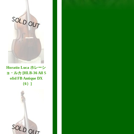
Horatio Luca ホレーシ
ョ・ルカ
[HLB-36 All S
olid FB Antique DX
（6）]