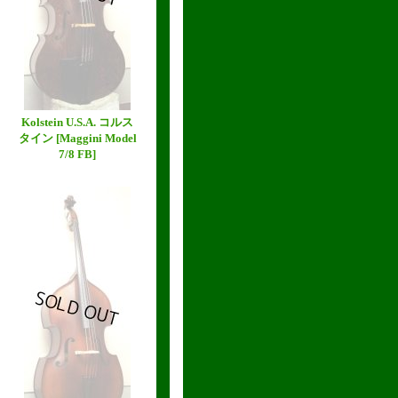
Kolstein U.S.A. コルス
タイン
[Maggini Model
7/8 FB]