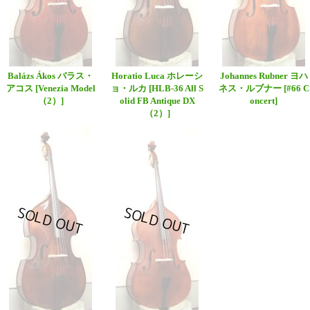
Balázs Ákos バラス・
Horatio Luca ホレーシ
Johannes Rubner ヨハ
アコス
[Venezia Model
ョ・ルカ
[HLB-36 All S
ネス・ルブナー
[#66 C
（2）]
olid FB Antique DX
oncert]
（2）]