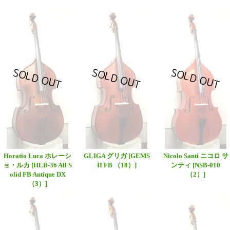
Horatio Luca ホレーシ
GLIGA グリガ
[GEMS
Nicolo Santi ニコロ サ
ョ・ルカ
[HLB-36 All S
II FB （18）]
ンティ
[NSB-010
olid FB Antique DX
（2）]
（3）]