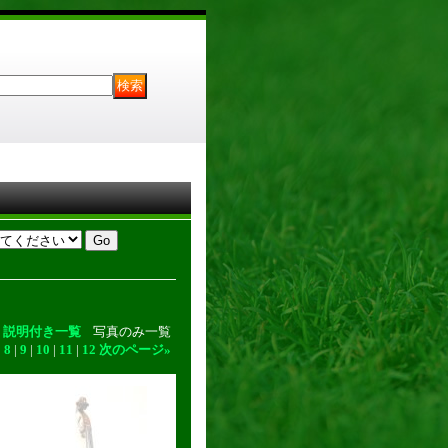
説明付き一覧
写真のみ一覧
|
8
|
9
|
10
|
11
|
12
次のページ
»