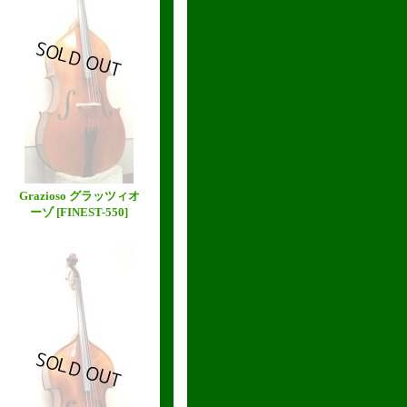
Grazioso グラッツィオ
ーゾ
[FINEST-550]