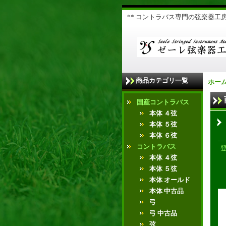
** コントラバス専門の弦楽器工房 
商品カテゴリ一覧
ホー
国産コントラバス
本体 ４弦
本体 ５弦
本体 ６弦
コントラバス
本体 ４弦
本体 ５弦
本体 オールド
本体 中古品
弓
弓 中古品
弦